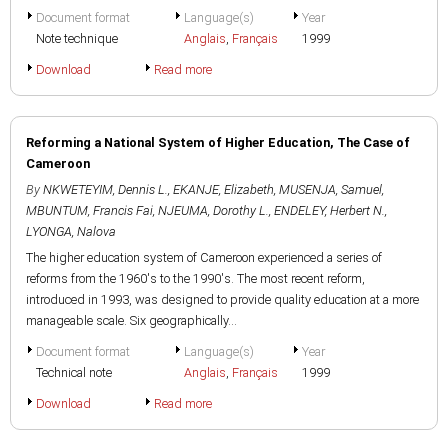
Document format
Language(s)
Year
Note technique
Anglais
,
Français
1999
Download
Read more
Reforming a National System of Higher Education, The Case of
Cameroon
By
NKWETEYIM, Dennis L.
,
EKANJE, Elizabeth
,
MUSENJA, Samuel
,
MBUNTUM, Francis Fai
,
NJEUMA, Dorothy L.
,
ENDELEY, Herbert N.
,
LYONGA, Nalova
The higher education system of Cameroon experienced a series of
reforms from the 1960's to the 1990's. The most recent reform,
introduced in 1993, was designed to provide quality education at a more
manageable scale. Six geographically...
Document format
Language(s)
Year
Technical note
Anglais
,
Français
1999
Download
Read more