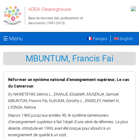
Aller au contenu principal
ADEA Clearinghouse
Base de données des publications et
documents (1991-2013)
☰ Menu
Français
English
MBUNTUM, Francis Fai
Réformer un système national d'enseignement supérieur, Le cas
du Cameroun
By
NKWETEYIM, Dennis L.
,
EKANJE, Elizabeth
,
MUSENJA, Samuel
,
MBUNTUM, Francis Fai
,
NJEUMA, Dorothy L.
,
ENDELEY, Herbert N.
,
LYONGA, Nalova
Depuis 1960 jusqu'aux années 90, le système camerounais
d'enseignement supérieur a fait l'objet d'une série de réformes. La plus
récente, introduite en 1993, avait été conçue pour aboutir à un
enseignement de qualité à un coût...