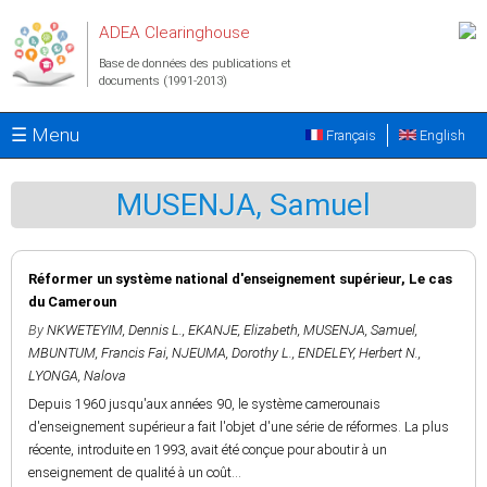
Aller au contenu principal
ADEA Clearinghouse
Base de données des publications et
documents (1991-2013)
☰ Menu
Français
English
MUSENJA, Samuel
Réformer un système national d'enseignement supérieur, Le cas
du Cameroun
By
NKWETEYIM, Dennis L.
,
EKANJE, Elizabeth
,
MUSENJA, Samuel
,
MBUNTUM, Francis Fai
,
NJEUMA, Dorothy L.
,
ENDELEY, Herbert N.
,
LYONGA, Nalova
Depuis 1960 jusqu'aux années 90, le système camerounais
d'enseignement supérieur a fait l'objet d'une série de réformes. La plus
récente, introduite en 1993, avait été conçue pour aboutir à un
enseignement de qualité à un coût...