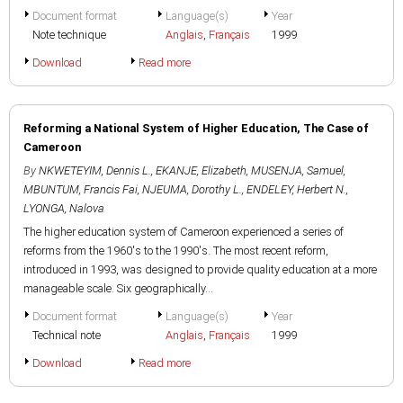
Document format
Language(s)
Year
Note technique
Anglais
,
Français
1999
Download
Read more
Reforming a National System of Higher Education, The Case of
Cameroon
By
NKWETEYIM, Dennis L.
,
EKANJE, Elizabeth
,
MUSENJA, Samuel
,
MBUNTUM, Francis Fai
,
NJEUMA, Dorothy L.
,
ENDELEY, Herbert N.
,
LYONGA, Nalova
The higher education system of Cameroon experienced a series of
reforms from the 1960's to the 1990's. The most recent reform,
introduced in 1993, was designed to provide quality education at a more
manageable scale. Six geographically...
Document format
Language(s)
Year
Technical note
Anglais
,
Français
1999
Download
Read more