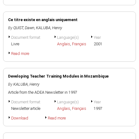
Ce titre existe en anglais uniquement
By
QUIST, Dawn
,
KALUBA, Henry
Document format
Language(s)
Year
Livre
Anglais
,
Français
2001
Read more
Developing Teacher Training Modules in Mozambique
By
KALUBA, Henry
Article from the ADEA Newsletter in 1997
Document format
Language(s)
Year
Newsletter article
Anglais
,
Français
1997
Download
Read more