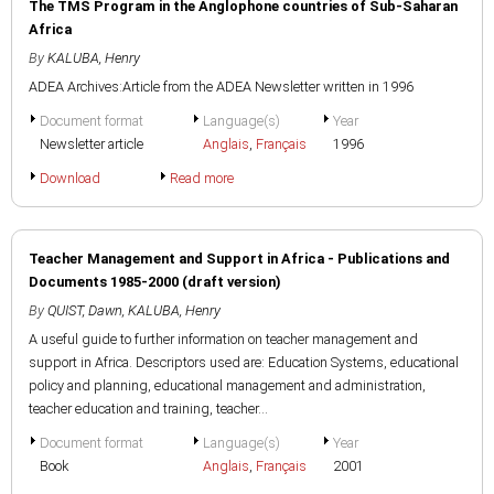
The TMS Program in the Anglophone countries of Sub-Saharan
Africa
By
KALUBA, Henry
ADEA Archives:Article from the ADEA Newsletter written in 1996
Document format
Language(s)
Year
Newsletter article
Anglais
,
Français
1996
Download
Read more
Teacher Management and Support in Africa - Publications and
Documents 1985-2000 (draft version)
By
QUIST, Dawn
,
KALUBA, Henry
A useful guide to further information on teacher management and
support in Africa. Descriptors used are: Education Systems, educational
policy and planning, educational management and administration,
teacher education and training, teacher...
Document format
Language(s)
Year
Book
Anglais
,
Français
2001