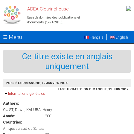
Aller au contenu principal
ADEA Clearinghouse
Base de données des publications et
documents (1991-2013)
☰ Menu
Français
English
Ce titre existe en anglais
uniquement
PUBLIÉ LE DIMANCHE, 19 JANVIER 2014
LAST UPDATED ON DIMANCHE, 11 JUIN 2017
Masquer
Informations générales
Authors:
QUIST, Dawn
KALUBA, Henry
Année:
2001
Countries:
Afrique au sud du Sahara