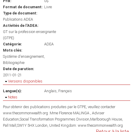
Prix:
0$
Format de document:
Livre
Type de document:
Publications ADEA
Activités de l'ADEA:
GT sur la profession enseignante
(GTPE)
Catégorie:
ADEA
Mots clés:
Système d'enseignement
Bibliographie
Date de parution:
2011-01-21
Masquer
Versions disponibles
Langue(s):
Anglais
Français
Masquer
Notes
Pour obtenir des publications produites par le GTPE, veuillez contacter
www.thecommonwealth.org :Mme Florence MALINGA , Adviser
Education,Social Transformation Programmes Division,Marlborough House,
Pall Mall,SW1Y 5HX London, United Kingdom: www.thecommonwealth.org
Retour à la liste