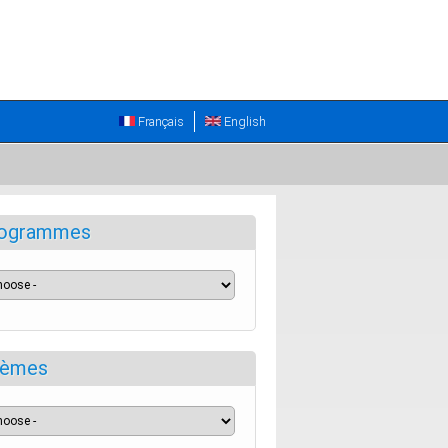
Français
English
ogrammes
èmes