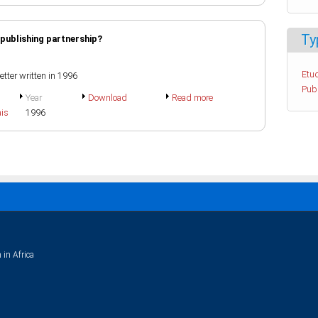
Ty
publishing partnership?
Etud
tter written in 1996
Pub
Year
Download
Read more
ais
1996
 in Africa