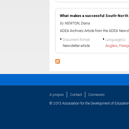
What makes a successful South-North 
By
NEWTON, Diana
ADEA Archives:Article from the ADEA Newsle
Document format
Language(s)
Newsletter article
Anglais
,
Franç
A propos
Contact
Connexion
© 2015 Association for the Development of Education