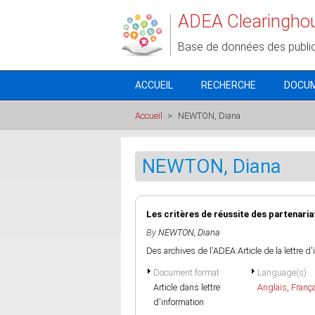
Aller au contenu principal
ADEA Clearingho
Base de données des publi
ACCUEIL
RECHERCHE
DOCU
Accueil
>
NEWTON, Diana
NEWTON, Diana
Les critères de réussite des partenaria
By
NEWTON, Diana
Des archives de l'ADEA:Article de la lettre d
Document format
Language(s)
Article dans lettre
Anglais
,
Franç
d'information