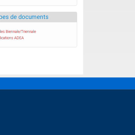
pes de documents
es Biennale/Triennale
lications ADEA