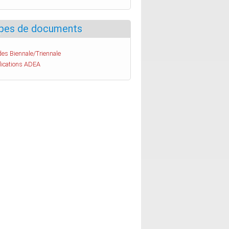
pes de documents
es Biennale/Triennale
lications ADEA