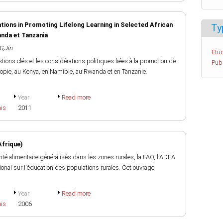
ations in Promoting Lifelong Learning in Selected African
Ty
anda et Tanzania
G,Jin
Etud
tions clés et les considérations politiques liées à la promotion de
Pub
hiopie, au Kenya, en Namibie, au Rwanda et en Tanzanie.
Year
Read more
ais
2011
Afrique)
curité alimentaire généralisés dans les zones rurales, la FAO, l'ADEA
onal sur l'éducation des populations rurales. Cet ouvrage
Year
Read more
ais
2006