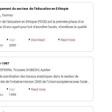
ement du secteur de l'éducation en Ethiopie
, Tuomas
e l'éducation en Ethiopie (PDSE) est la première phase d'un
0 ans ayant pour but d'accroître l'accès, d'améliorer la qualité
Year
Download
Read more
ais
2000
4-1997
TEFERRA, Tirussew
,
SHIBESHI, Ayalew
r la coordination des travaux analytiques dans le secteur de
dre de l'initiative Horizon 2000 de l'Union européenne avec l'aide...
Year
Read more
ais
1999