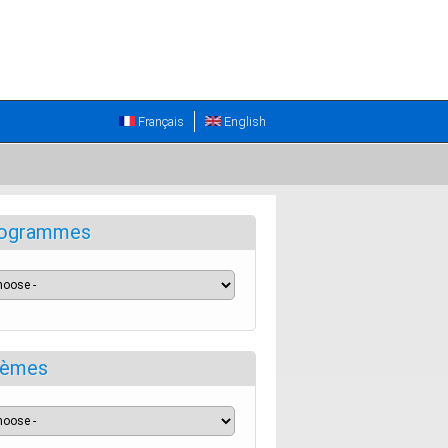
Français
English
ogrammes
èmes