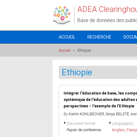
Aller au contenu principal
ADEA Clearingho
Base de données des publi
ACCUEIL
RECHERCHE
DOCU
Accueil
>
Ethiopie
Ethiopie
Intégrer l'éducation de base, les comp
systémique de l'éducation des adultes 
perspectives – l'exemple de l'Ethiopie
By
Katrin KOHLBECHER
,
Sonja BELETE
,
Ivo
Document format
Language(s)
Papier de conference
Anglais
,
Franç