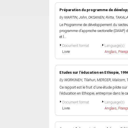
Préparation du programme de développ
By
MARTIN, John
,
OKSANEN, Riitta
,
TAKALA
Le Programme de développement du secteur d
programme d'approche sectorielle (SWAP) de 2
et l...
Document format
Language(s)
Livre
Anglais
,
Franç
Etudes sur l'éducation en Ethiopie, 199
By
WORKINEH, Tilahun
,
MERCER, Malcom
,
Ce rapport est le fruit d'une étude pilote su
l'éducation en Ethiopie, entreprise dans le ca
Document format
Language(s)
Livre
Anglais
,
Franç