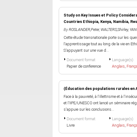
Study on Key Issues et Policy Consider
Countries Ethiopia, Kenya, Namibia, Rw
By
ROSLANDER,Peter
,
WALTERS,Shirley
,
YAN
Cette étude transnationale porte sur les ques
l'apprentissage tout au long de la vie en Et
S'appuyant sur une vue d...
Document format
Language(s)
Papier de conference
Anglais
,
Franç
(Éducation des populations rurales en 
Face à la pauvreté, à l'illettrisme et à l'insé
et l'IIPE/UNESCO ont lancé un séminaire régi
s'appuie sur les conclusions...
Document format
Language(s)
Livre
Anglais
,
Franç