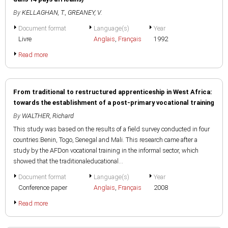
By
KELLAGHAN, T.
,
GREANEY, V.
Document format
Language(s)
Year
Livre
Anglais
,
Français
1992
Read more
From traditional to restructured apprenticeship in West Africa:
towards the establishment of a post-primary vocational training
By
WALTHER, Richard
This study was based on the results of a field survey conducted in four
countries:Benin, Togo, Senegal and Mali. This research came after a
study by the AFDon vocational training in the informal sector, which
showed that the traditionaleducational...
Document format
Language(s)
Year
Conference paper
Anglais
,
Français
2008
Read more