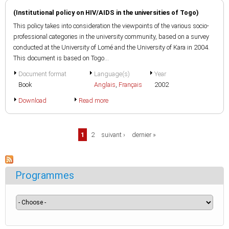
(Institutional policy on HIV/AIDS in the universities of Togo)
This policy takes into consideration the viewpoints of the various socio-
professional categories in the university community, based on a survey
conducted at the University of Lomé and the University of Kara in 2004.
This document is based on Togo...
Document format
Language(s)
Year
Book
Anglais
,
Français
2002
Download
Read more
Pages
1
2
suivant ›
dernier »
Programmes