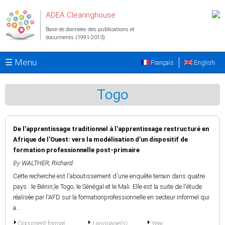
Aller au contenu principal
ADEA Clearinghouse
Base de données des publications et
documents (1991-2013)
☰ Menu
Français
English
Togo
De l'apprentissage traditionnel à l'apprentissage restructuré en
Afrique de l'Ouest: vers la modélisation d'un dispositif de
formation professionnelle post-primaire
By
WALTHER, Richard
Cette recherche est l'aboutissement d'une enquête terrain dans quatre
pays : le Bénin,le Togo, le Sénégal et le Mali. Elle est la suite de l'étude
réalisée par l'AFD sur la formationprofessionnelle en secteur informel qui
a...
Document format
Language(s)
Year