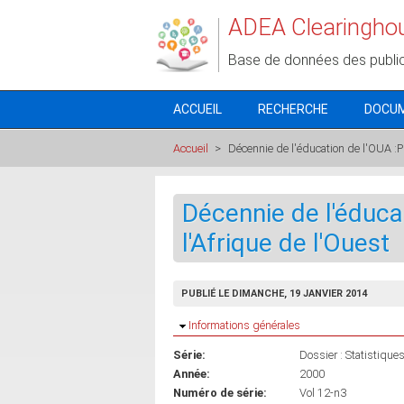
Aller au contenu principal
ADEA Clearingho
Base de données des publi
ACCUEIL
RECHERCHE
DOCU
Accueil
>
Décennie de l'éducation de l'OUA :Pr
Décennie de l'éducat
l'Afrique de l'Ouest
PUBLIÉ LE DIMANCHE, 19 JANVIER 2014
Masquer
Informations générales
Série:
Dossier : Statistique
Année:
2000
Numéro de série:
Vol 12-n3