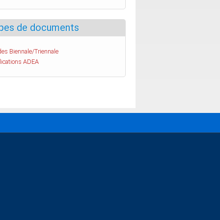
pes de documents
es Biennale/Triennale
lications ADEA