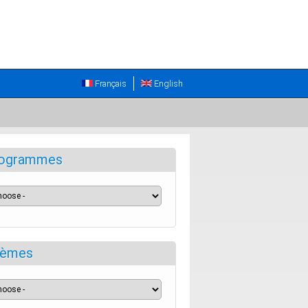
Français
English
ogrammes
èmes