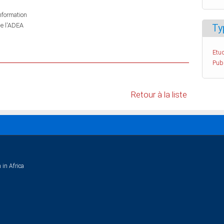
information
de l'ADEA
Ty
Etud
Pub
Retour à la liste
 in Africa