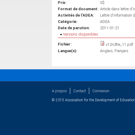
Prix:
0$
Format de document:
Article dans lettre d'
Activités de l'ADEA:
Lettre d'information 
Catégorie:
ADEA
Date de parution:
2011-01-21
Masquer
Versions disponibles
Fichier:
v12n3fre_11.pdf
Langue(s):
Anglais
Français
A propos
Contact
Connexion
© 2015 Association for the Development of Education