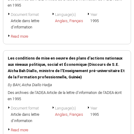
en 1995
Document format
Language(s)
Year
Article dans lettre
Anglais
,
Français
1995
d'information
Read more
Les conditions de mise en oeuvre des plans d'actions nationaux
aux niveaux politique, social et Économique (Discours de S.E.
Aïcha Bah Diallo, ministre de l'Enseignement pré-universitaire Et
de la Formation professionnelle, Guinée)
By
BAH, Aicha Diallo Hadja
Des archives de l'ADEA:Article de la lettre d'information de l'ADEA écrit
en 1995
Document format
Language(s)
Year
Article dans lettre
Anglais
,
Français
1995
d'information
Read more