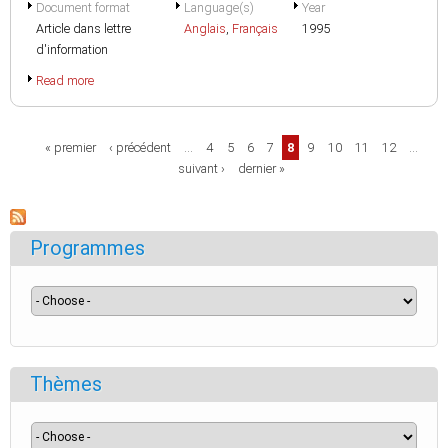
Document format
Language(s)
Year
Article dans lettre
Anglais
,
Français
1995
d'information
Read more
Pages
« premier
‹ précédent
…
4
5
6
7
8
9
10
11
12
…
suivant ›
dernier »
Programmes
Thèmes