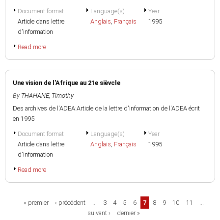
Document format
Language(s)
Year
Article dans lettre
Anglais
,
Français
1995
d'information
Read more
Une vision de l'Afrique au 21e sièvcle
By
THAHANE, Timothy
Des archives de l'ADEA:Article de la lettre d'information de l'ADEA écrit
en 1995
Document format
Language(s)
Year
Article dans lettre
Anglais
,
Français
1995
d'information
Read more
Pages
« premier
‹ précédent
…
3
4
5
6
7
8
9
10
11
…
suivant ›
dernier »