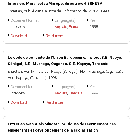
Interview: Mmansetsa Marope, directrice d'ERNESA
Entretien, publié dans la lettre de l'information de l'ADEA, 1998
Document format
Language(s)
Year
interview
Anglais
,
Français
1998
Download
Read more
Le code de conduite de l'Union Européenne. Invités :S.E. Ndoye,
Sénégal, S.E. Mushega, Ouganda, S.E. Kapuya, Tanzanie
Entretien, Hon Ministeres : Ndoye,(Senegal) ; Hon. Mushega, (Uganda) ;
Hon. Kapuya, (Tanzania), 1998
Document format
Language(s)
Year
interview
Anglais
,
Français
1998
Download
Read more
Entretien avec Alain Mingat : Politiques de recrutement des
enseignants et développement de la scolarisation