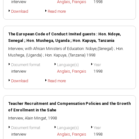
interview
Anglais
,
Français
1998
Download
Read more
The European Code of Conduct Invited guests : Hon. Ndoye,
Senegal ; Hon. Mushega, Uganda ; Hon. Kapuya, Tanzania
Interview, with African Ministers of Education: Ndoye,(Senegal) ; Hon.
Mushega, (Uganda) ; Hon. Kapuya, (Tanzania) 1998
Document format
Language(s)
Year
interview
Anglais
,
Français
1998
Download
Read more
Teacher Recruitment and Compensation Policies and the Growth
of Enrollment in the Sahe
Interview, Alain Mingat, 1998
Document format
Language(s)
Year
interview
Anglais
,
Français
1998