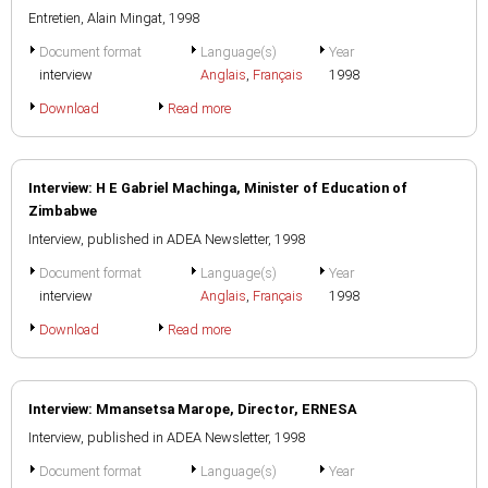
Entretien, Alain Mingat, 1998
Document format
Language(s)
Year
interview
Anglais
,
Français
1998
Download
Read more
Interview: H E Gabriel Machinga, Minister of Education of
Zimbabwe
Interview, published in ADEA Newsletter, 1998
Document format
Language(s)
Year
interview
Anglais
,
Français
1998
Download
Read more
Interview: Mmansetsa Marope, Director, ERNESA
Interview, published in ADEA Newsletter, 1998
Document format
Language(s)
Year