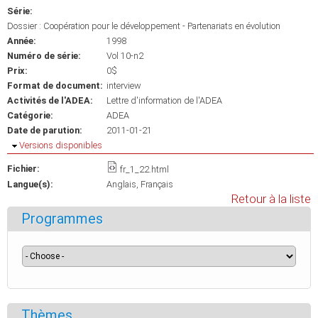
Série:
Dossier : Coopération pour le développement - Partenariats en évolution
Année:
1998
Numéro de série:
Vol 10-n2
Prix:
0$
Format de document:
interview
Activités de l'ADEA:
Lettre d'information de l'ADEA
Catégorie:
ADEA
Date de parution:
2011-01-21
Masquer
Versions disponibles
Fichier:
fr_1_22.html
Langue(s):
Anglais
Français
Retour à la liste
Programmes
Thèmes