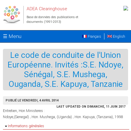
Aller au contenu principal
ADEA Clearinghouse
Base de données des publications et
documents (1991-2013)
☰ Menu
Français
English
Le code de conduite de l'Union
Européenne. Invités :S.E. Ndoye,
Sénégal, S.E. Mushega,
Ouganda, S.E. Kapuya, Tanzanie
PUBLIÉ LE VENDREDI, 4 AVRIL 2014
LAST UPDATED ON DIMANCHE, 11 JUIN 2017
Entretien, Hon Ministeres :
Ndoye,(Senegal) ; Hon. Mushega, (Uganda) ; Hon. Kapuya, (Tanzania), 1998
Masquer
Informations générales