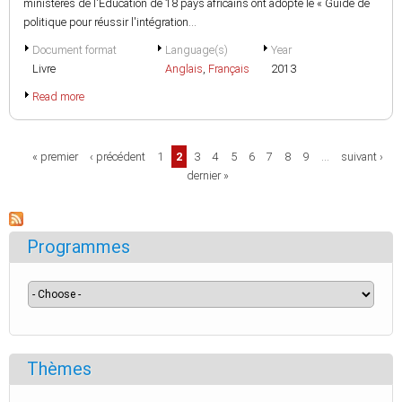
ministères de l'Éducation de 18 pays africains ont adopté le « Guide de
politique pour réussir l'intégration...
Document format
Language(s)
Year
Livre
Anglais
,
Français
2013
Read more
Pages
« premier
‹ précédent
1
2
3
4
5
6
7
8
9
…
suivant ›
dernier »
Programmes
Thèmes