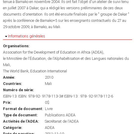
tenue à Bamako en novembre 2004. Ils ont fait l'objet d'un atelier de suivi tenu
en juillet 2007 à Dakar, qui a rédigé les versions préliminaires de ces deux
documents d'orientation. Ils ont été ensuite finalisés par le " groupe de Dakar "
après la conférence de Bamako+5 sur les enseignants contractuels du 27 au
29 octobre 2009, à Bamako, au Mali.
Masquer
Informations générales
Organisations:
Association for the Development of Education in Africa (ADEA)
le Ministère de l'Éducation, de l'Alphabétisation et des Langues nationales du
Mali
The World Bank
Education International
Année:
2010
Countries:
Mali
Numéro de série:
ISBN-13: ISBN: 978-92- 9178-113-3# ISBN-13 : 978- 92-9178-112-6
Prix:
0$
Format de document:
Livre
Type de document:
Publications ADEA
Activités de l'ADEA:
Secrétariat de l'ADEA
Catégorie:
ADEA
Date de parution:
2011-11-10