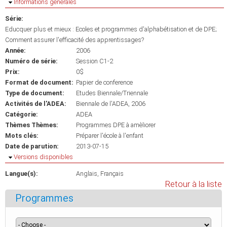
Masquer
Informations générales
Série:
Educquer plus et mieux : Ecoles et programmes d'alphabétisation et de DPE;
Comment assurer l'efficacité des apprentissages?
Année:
2006
Numéro de série:
Session C1-2
Prix:
0$
Format de document:
Papier de conference
Type de document:
Etudes Biennale/Triennale
Activités de l'ADEA:
Biennale de l'ADEA, 2006
Catégorie:
ADEA
Thèmes Thèmes:
Programmes DPE à amèliorer
Mots clés:
Préparer l'école à l'enfant
Date de parution:
2013-07-15
Masquer
Versions disponibles
Langue(s):
Anglais
Français
Retour à la liste
Programmes