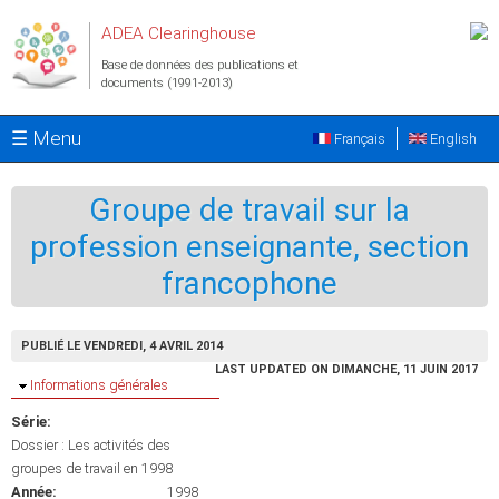
Aller au contenu principal
ADEA Clearinghouse
Base de données des publications et
documents (1991-2013)
☰ Menu
Français
English
Groupe de travail sur la
profession enseignante, section
francophone
PUBLIÉ LE VENDREDI, 4 AVRIL 2014
LAST UPDATED ON DIMANCHE, 11 JUIN 2017
Masquer
Informations générales
Série:
Dossier : Les activités des
groupes de travail en 1998
Année:
1998