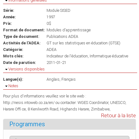
Masquer
Informations générales
Série:
Module SISED
Année:
1997
Prix:
0$
Format de document:
Modules d'apprentissage
Type de document:
Publications ADEA
Activités de l'ADEA:
GT sur les statistiques en éducation (GTSE)
Catégorie:
ADEA
Mots clés:
Indicateur de l'éducation
Informatique éducative
Date de parution:
2011-01-21
Masquer
Versions disponibles
Langue(s):
Anglais
Français
Masquer
Notes
Pour plus d'informations veuillez voir le site web :
http://nesis.intoweb.co.za/en/ ou contacter: WGES Coordinator, UNESCO,
Harare Offi ce, 8 Kenilworth Road, Highands Harare, Zimbabwe,
Retour à la liste
Programmes