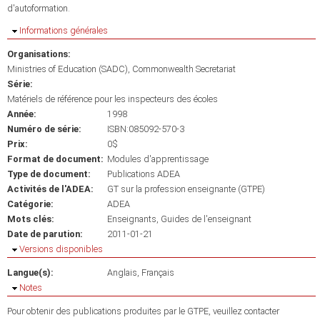
d'autoformation.
Masquer
Informations générales
Organisations:
Ministries of Education (SADC)
Commonwealth Secretariat
Série:
Matériels de référence pour les inspecteurs des écoles
Année:
1998
Numéro de série:
ISBN:085092-570-3
Prix:
0$
Format de document:
Modules d'apprentissage
Type de document:
Publications ADEA
Activités de l'ADEA:
GT sur la profession enseignante (GTPE)
Catégorie:
ADEA
Mots clés:
Enseignants
Guides de l'enseignant
Date de parution:
2011-01-21
Masquer
Versions disponibles
Langue(s):
Anglais
Français
Masquer
Notes
Pour obtenir des publications produites par le GTPE, veuillez contacter