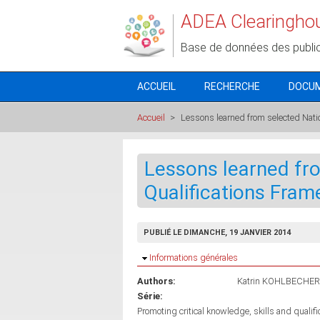
Aller au contenu principal
ADEA Clearingho
Base de données des publi
ACCUEIL
RECHERCHE
DOCU
Accueil
>
Lessons learned from selected Nati
Lessons learned fr
Qualifications Fram
PUBLIÉ LE DIMANCHE, 19 JANVIER 2014
Masquer
Informations générales
Authors:
Katrin KOHLBECHER
Série:
Promoting critical knowledge, skills and qualif