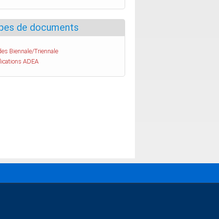
pes de documents
es Biennale/Triennale
lications ADEA