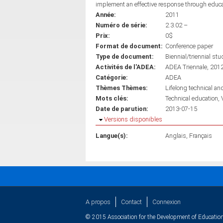
implement an effective response through educ
Année:
2011
Numéro de série:
2.3.02 –
Prix:
0$
Format de document:
Conference paper
Type de document:
Biennial/triennial stu
Activités de l'ADEA:
ADEA Triennale, 201
Catégorie:
ADEA
Thèmes Thèmes:
Lifelong technical an
Mots clés:
Technical education
Date de parution:
2013-07-15
Masquer
Versions disponibles
Langue(s):
Anglais
Français
A propos
Contact
Connexion
© 2015 Association for the Development of Education