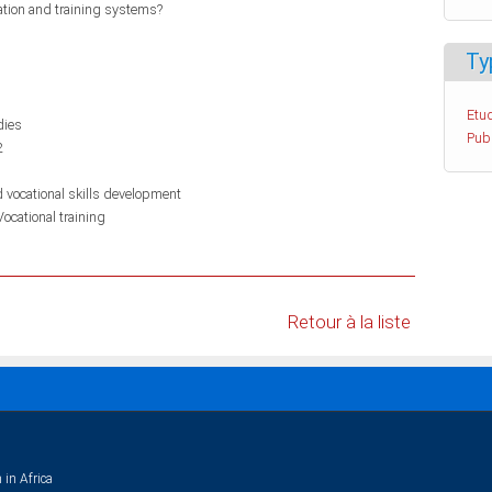
ation and training systems?
Ty
Etud
dies
Pub
2
d vocational skills development
Vocational training
Retour à la liste
 in Africa