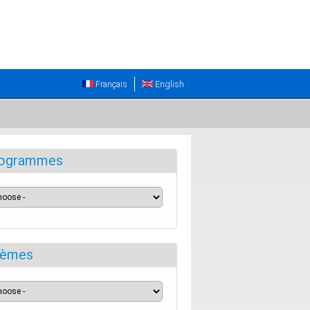
Français
English
ogrammes
èmes