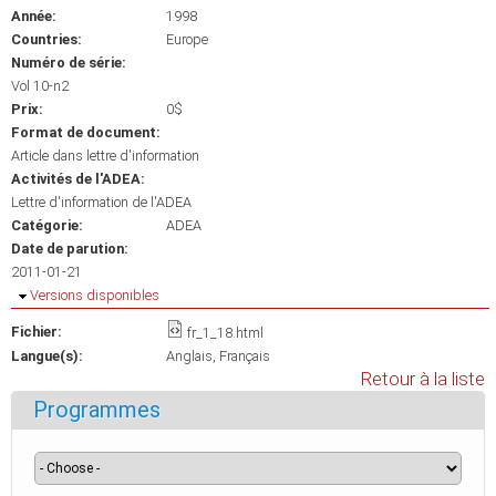
Année:
1998
Countries:
Europe
Numéro de série:
Vol 10-n2
Prix:
0$
Format de document:
Article dans lettre d'information
Activités de l'ADEA:
Lettre d'information de l'ADEA
Catégorie:
ADEA
Date de parution:
2011-01-21
Masquer
Versions disponibles
Fichier:
fr_1_18.html
Langue(s):
Anglais
Français
Retour à la liste
Programmes