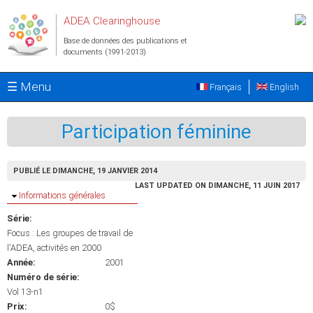
Aller au contenu principal
ADEA Clearinghouse
Base de données des publications et
documents (1991-2013)
☰ Menu
Français
English
Participation féminine
PUBLIÉ LE DIMANCHE, 19 JANVIER 2014
LAST UPDATED ON DIMANCHE, 11 JUIN 2017
Masquer
Informations générales
Série:
Focus : Les groupes de travail de
l'ADEA, activités en 2000
Année:
2001
Numéro de série:
Vol 13-n1
Prix:
0$