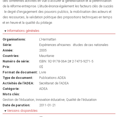
des différentes activités en vue d'assurer la généralisation et la pérennisation
de la réforme entreprise. L'étude énonce également les facteurs clés de succès
: le degré d'engagement des pouvoirs publics, la mobilisation des acteurs et
des ressources, la validation politique des propositions techniques en temps
et en heure et la qualité du pilotage.
Masquer
Informations générales
Organisations:
L'Harmattan
Série:
Expériences africaines : études de cas nationales
Année:
2005
Countries:
Mauritanie
Numéro de série:
ISBN: 92-9178-064-2# 2-7475-9271-5
Prix:
0$
Format de document:
Livre
Type de document:
Publications ADEA
Activités de l'ADEA:
Secrétariat de l'ADEA
Catégorie:
ADEA
Mots clés:
Gestion de l'éducation
Innovation éducative
Qualité de l'éducation
Date de parution:
2011-01-21
Masquer
Versions disponibles