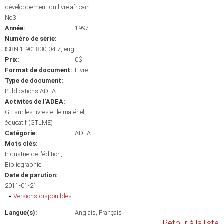
développement du livre africain
No3
Année:
1997
Numéro de série:
ISBN:1-901830-04-7, eng
Prix:
0$
Format de document:
Livre
Type de document:
Publications ADEA
Activités de l'ADEA:
GT sur les livres et le matériel
éducatif (GTLME)
Catégorie:
ADEA
Mots clés:
Industrie de l'édition
Bibliographie
Date de parution:
2011-01-21
Masquer
Versions disponibles
Langue(s):
Anglais
Français
Retour à la liste