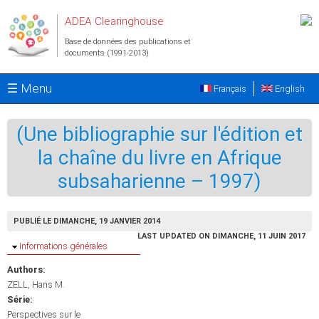
Aller au contenu principal
ADEA Clearinghouse
Base de données des publications et
documents (1991-2013)
☰ Menu
Français
English
(Une bibliographie sur l'édition et
la chaîne du livre en Afrique
subsaharienne – 1997)
PUBLIÉ LE DIMANCHE, 19 JANVIER 2014
LAST UPDATED ON DIMANCHE, 11 JUIN 2017
Masquer
Informations générales
Authors:
ZELL, Hans M.
Série:
Perspectives sur le