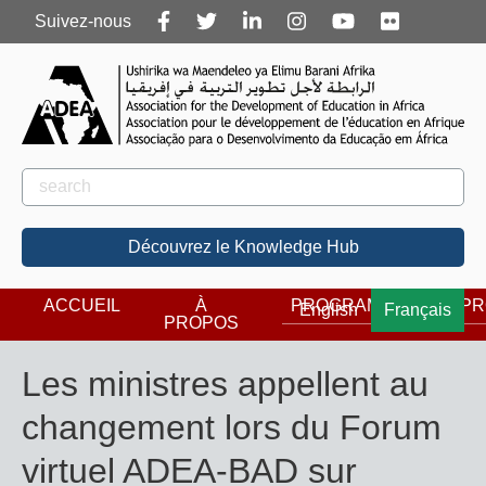
Follow
Suivez-nous
us
Rechercher
Rechercher
Découvrez le Knowledge Hub
ACCUEIL
À
PROGRAMMES
PR
English
Français
PROPOS
Les ministres appellent au
changement lors du Forum
virtuel ADEA-BAD sur