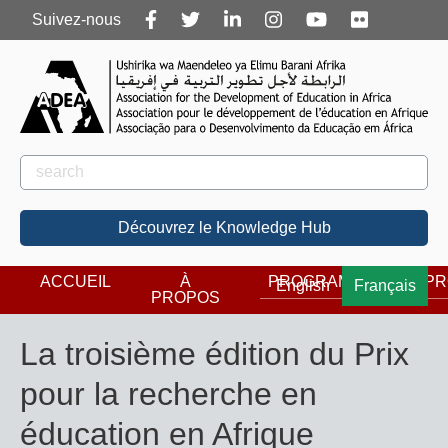
Follow
Suivez-nous
us
Rechercher
Rechercher
Découvrez le Knowledge Hub
ACCUEIL
À
PROGRAMMES
PR
English
Français
PROPOS
La troisième édition du Prix
pour la recherche en
éducation en Afrique