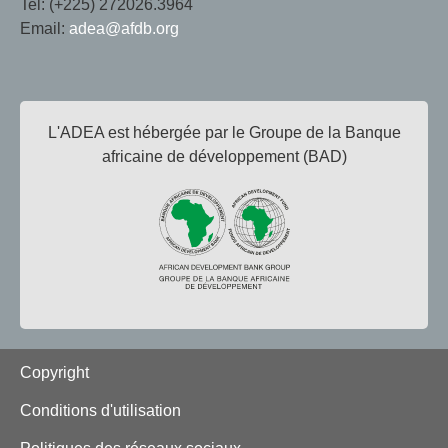
Tel: (+225) 272026.3964
Email:
adea@afdb.org
L'ADEA est hébergée par le Groupe de la Banque
africaine de développement (BAD)
Footer
Copyright
Conditions d'utilisation