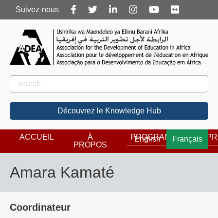
Follow
Suivez-nous
us
Rechercher
Rechercher
Découvrez le Knowledge Hub
ACCUEIL
À
PROGRAMMES
PR
English
Français
PROPOS
Amara Kamaté
Coordinateur