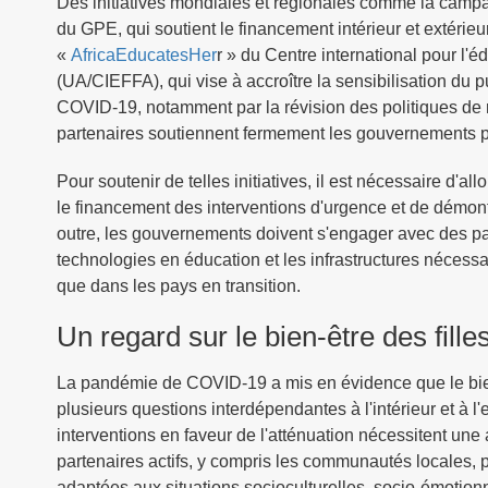
Des initiatives mondiales et régionales comme la cam
du GPE, qui soutient le financement intérieur et extérieur
«
AfricaEducatesHer
r » du Centre international pour l'é
(UA/CIEFFA), qui vise à accroître la sensibilisation du p
COVID-19, notamment par la révision des politiques de r
partenaires soutiennent fermement les gouvernements pen
Pour soutenir de telles initiatives, il est nécessaire d'
le financement des interventions d'urgence et de démontr
outre, les gouvernements doivent s'engager avec des pa
technologies en éducation et les infrastructures nécessai
que dans les pays en transition.
Un regard sur le bien-être des fille
La pandémie de COVID-19 a mis en évidence que le bien-
plusieurs questions interdépendantes à l'intérieur et à l'
interventions en faveur de l'atténuation nécessitent une 
partenaires actifs, y compris les communautés locales, 
adaptées aux situations socioculturelles, socio-émotio