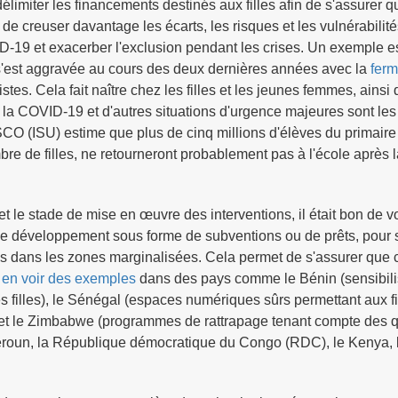
limiter les financements destinés aux filles afin de s'assurer q
de creuser davantage les écarts, les risques et les vulnérabilité
-19 et exacerber l'exclusion pendant les crises. Un exemple e
s'est aggravée au cours des deux dernières années avec la
ferm
tes. Cela fait naître chez les filles et les jeunes femmes, ainsi
té, la COVID-19 et d'autres situations d'urgence majeures sont les
ESCO (ISU) estime que plus de cinq millions d'élèves du primaire
e de filles, ne retourneront probablement pas à l'école après l
et le stade de mise en œuvre des interventions, il était bon de vo
 de développement sous forme de subventions ou de prêts, pour s
lles dans les zones marginalisées. Cela permet de s'assurer que 
 en voir des exemples
dans des pays comme le Bénin (sensibili
 filles), le Sénégal (espaces numériques sûrs permettant aux fi
) et le Zimbabwe (programmes de rattrapage tenant compte des 
eroun, la République démocratique du Congo (RDC), le Kenya, 