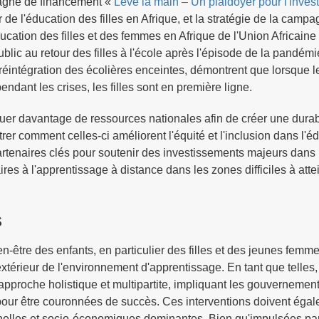
pagne de financement «
Lève la main – Un plaidoyer pour l'inves
 de l'éducation des filles en Afrique, et la stratégie de la camp
ducation des filles et des femmes en Afrique de l'Union Africaine
ublic au retour des filles à l'école après l'épisode de la pandém
éintégration des écolières enceintes, démontrent que lorsque l
dant les crises, les filles sont en première ligne.
allouer davantage de ressources nationales afin de créer une durab
er comment celles-ci améliorent l'équité et l'inclusion dans l'é
rtenaires clés pour soutenir des investissements majeurs dans 
res à l'apprentissage à distance dans les zones difficiles à atte
s
être des enfants, en particulier des filles et des jeunes femm
extérieur de l'environnement d'apprentissage. En tant que telles,
approche holistique et multipartite, impliquant les gouvernement
pour être couronnées de succès. Ces interventions doivent égal
nnelles et socio-économiques dominantes. Bien qu'impulsées par