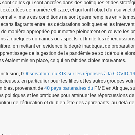
 sont celles qui sont ancrées dans des politiques et des stratég
 exécutées de manière efficace, et qui font l'objet d'un suivi et 
normal », mais ces conditions ne sont guère remplies en « temp
carts flagrants entre les déclarations politiques et les interven
ées de manière appropriée pour mettre pleinement en œuvre les 
ions à quelques domaines ou aspects, et limite les répercussions
ibre, en mettant en évidence le degré inadéquat de préparation
e l'apprentissage de la gestion de la pandémie se soit déroulé al
s étaient mis en place, ce qui en fait des cibles mouvantes.
nclusion, l'
Observatoire du KIX sur les réponses à la COVID-19
cieuses, en particulier pour les filles et les autres groupes vul
onibles, provenant de
40 pays partenaires du
PME en Afrique, su
 politiques et les pratiques pour atténuer les répercussions de
tinu de l'éducation et du bien-être des apprenants, au-delà de