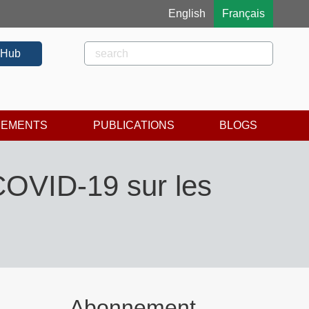
English
Français
Rechercher
Rechercher
 Hub
NEMENTS
PUBLICATIONS
BLOGS
 COVID-19 sur les
Abonnement