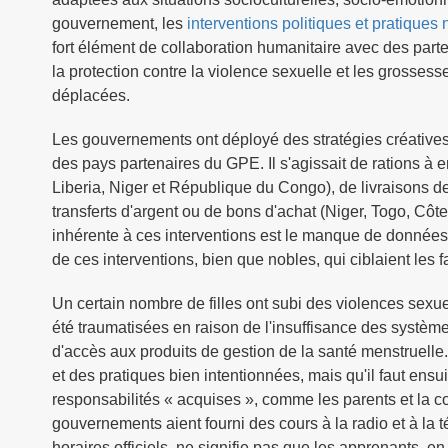
gouvernement, les
interventions politiques et pratique
fort élément de collaboration humanitaire avec des parten
la protection contre la violence sexuelle et les grosses
déplacées.
Les gouvernements ont déployé des stratégies créatives p
des pays partenaires du GPE. Il s'agissait de rations à
Liberia, Niger et République du Congo), de livraisons 
transferts d'argent ou de bons d'achat (Niger, Togo, Cô
inhérente à ces interventions est le manque de données 
de ces interventions, bien que nobles, qui ciblaient les 
Un certain nombre de filles ont subi des violences sex
été traumatisées en raison de l'insuffisance des systè
d'accès aux produits de gestion de la santé menstruelle. 
et des pratiques bien intentionnées, mais qu'il faut ens
responsabilités « acquises », comme les parents et la c
gouvernements aient fourni des cours à la radio et à la
horaires officiels, ne signifie pas que les apprenants, en 