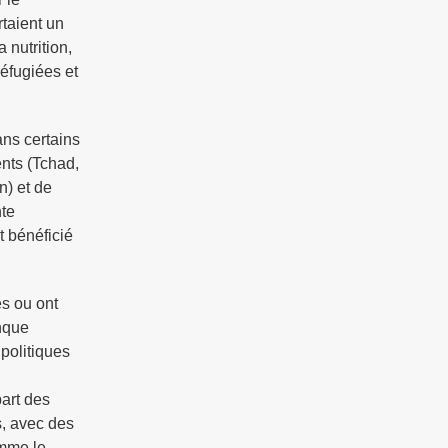
rtaient un
 nutrition,
réfugiées et
ans certains
ents (Tchad,
n) et de
nte
t bénéficié
s ou ont
anque
 politiques
art des
s, avec des
omme le