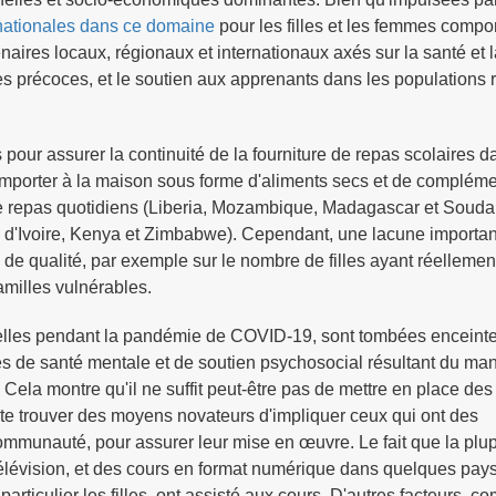
s nationales dans ce domaine
pour les filles et les femmes compo
aires locaux, régionaux et internationaux axés sur la santé et la
ses précoces, et le soutien aux apprenants dans les populations 
our assurer la continuité de la fourniture de repas scolaires d
 emporter à la maison sous forme d'aliments secs et de complém
de repas quotidiens (Liberia, Mozambique, Madagascar et Souda
te d'Ivoire, Kenya et Zimbabwe). Cependant, une lacune importa
de qualité, par exemple sur le nombre de filles ayant réellemen
familles vulnérables.
uelles pendant la pandémie de COVID-19, sont tombées enceinte
mes de santé mentale et de soutien psychosocial résultant du m
Cela montre qu'il ne suffit peut-être pas de mettre en place des
uite trouver des moyens novateurs d'impliquer ceux qui ont des
ommunauté, pour assurer leur mise en œuvre. Le fait que la plup
 télévision, et des cours en format numérique dans quelques pay
particulier les filles, ont assisté aux cours. D'autres facteurs, c