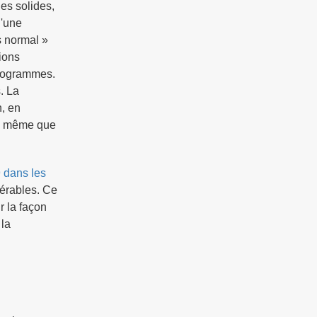
ies solides,
d'une
s normal »
tions
programmes.
. La
, en
ors même que
 dans les
nérables. Ce
r la façon
 la