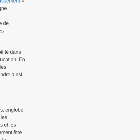
tissement
»
agne
ie de
es
ilité dans
ducation. En
les
indre ainsi
es, englobe
 les
s et les
ement être
 le