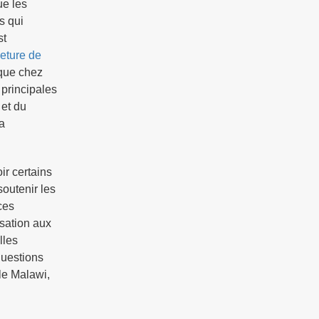
ue les
s qui
st
eture de
 que chez
 principales
 et du
a
ir certains
outenir les
ces
sation aux
lles
questions
le Malawi,