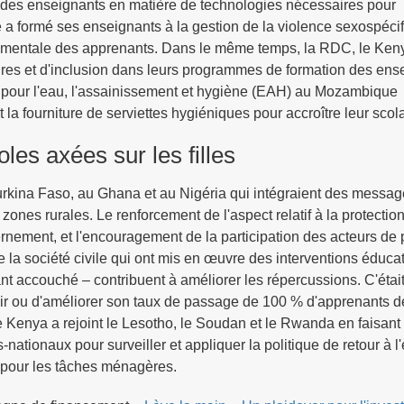
ion des enseignants en matière de technologies nécessaires pour
 a formé ses enseignants à la gestion de la violence sexospécif
 mentale des apprenants. Dans le même temps, la RDC, le Keny
nres et d'inclusion dans leurs programmes de formation des ens
s pour l'eau, l'assainissement et hygiène (EAH) au Mozambique
t la fourniture de serviettes hygiéniques pour accroître leur scola
es axées sur les filles
rkina Faso, au Ghana et au Nigéria qui intégraient des messa
ones rurales. Le renforcement de l'aspect relatif à la protectio
rnement, et l'encouragement de la participation des acteurs de
la société civile qui ont mis en œuvre des interventions éduca
ant accouché – contribuent à améliorer les répercussions. C'était
r ou d'améliorer son taux de passage de 100 % d'apprenants d
 Kenya a rejoint le Lesotho, le Soudan et le Rwanda en faisant
tionaux pour surveiller et appliquer la politique de retour à l
s pour les tâches ménagères.