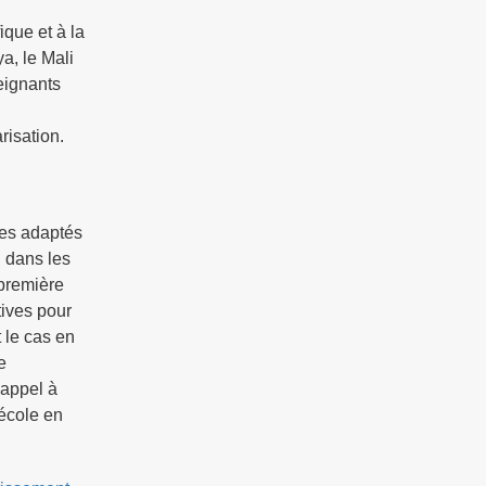
ique et à la
a, le Mali
eignants
risation.
ges adaptés
n dans les
 première
tives pour
 le cas en
e
 appel à
'école en