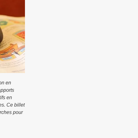
on en
apports
ifs en
s. Ce billet
rches pour