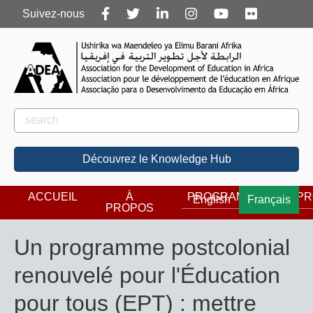
Follow
Suivez-nous
us
Rechercher
Rechercher
Découvrez le Knowledge Hub
ACCUEIL
À
PROGRAMMES
PR
English
Français
PROPOS
Un programme postcolonial
renouvelé pour l'Éducation
pour tous (EPT) : mettre