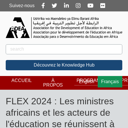
Follow
Suivez-nous
us
Rechercher
Rechercher
Découvrez le Knowledge Hub
ACCUEIL
À
PROGRAMMES
PR
English
Français
PROPOS
FLEX 2024 : Les ministres
africains et les acteurs de
l'éducation se réunissent à