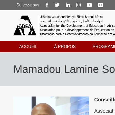
Follow
Suivez-nous
us
ACCUEIL
À PROPOS
PROGRAM
Mamadou Lamine S
Conseill
Associat