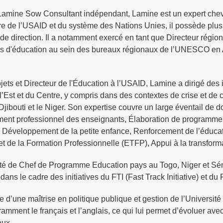
mine Sow Consultant indépendant, Lamine est un expert chevr
re de l’USAID et du système des Nations Unies, il possède plus 
de direction. Il a notamment exercé en tant que Directeur régiona
d'éducation au sein des bureaux régionaux de l’UNESCO en Afr
jets et Directeur de l'Éducation à l’USAID, Lamine a dirigé des 
 l’Est et du Centre, y compris dans des contextes de crise et de 
jibouti et le Niger. Son expertise couvre un large éventail de d
ent professionnel des enseignants, Élaboration de programmes 
, Développement de la petite enfance, Renforcement de l’éduc
t de la Formation Professionnelle (ETFP), Appui à la transfor
té de Chef de Programme Education pays au Togo, Niger et Sénég
 dans le cadre des initiatives du FTI (Fast Track Initiative) et d
laire d’une maîtrise en politique publique et gestion de l’Univers
uramment le français et l’anglais, ce qui lui permet d’évoluer av
aux.