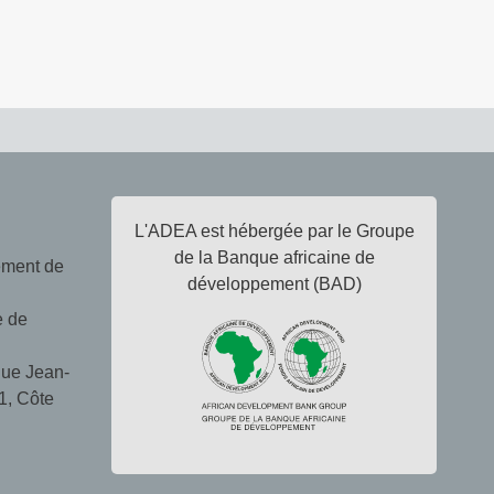
L'ADEA est hébergée par le Groupe
de la Banque africaine de
ement de
développement (BAD)
e de
ue Jean-
1, Côte