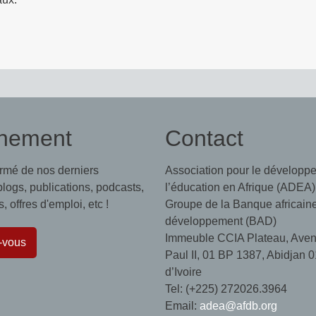
nement
Contact
ormé de nos derniers
Association pour le développ
 blogs, publications, podcasts,
l’éducation en Afrique (ADEA)
 offres d'emploi, etc !
Groupe de la Banque africain
développement (BAD)
Immeuble CCIA Plateau, Aven
-vous
Paul II, 01 BP 1387, Abidjan 0
d’Ivoire
Tel: (+225) 272026.3964
Email:
adea@afdb.org