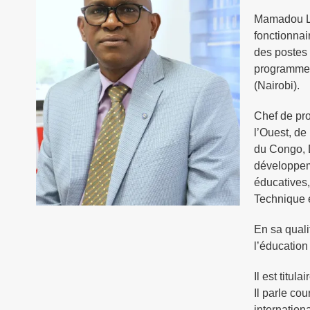
Mamadou La
fonctionnai
des postes 
programmes 
(Nairobi).
Chef de pro
l’Ouest, de
du Congo, D
développem
éducatives
Technique e
En sa quali
l’éducation
Il est titu
Il parle co
internation