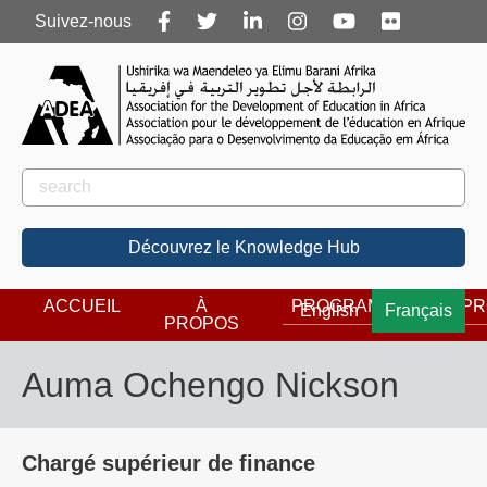
Follow
Suivez-nous
us
Rechercher
Rechercher
Découvrez le Knowledge Hub
ACCUEIL
À
PROGRAMMES
PR
English
Français
PROPOS
Auma Ochengo Nickson
Chargé supérieur de finance