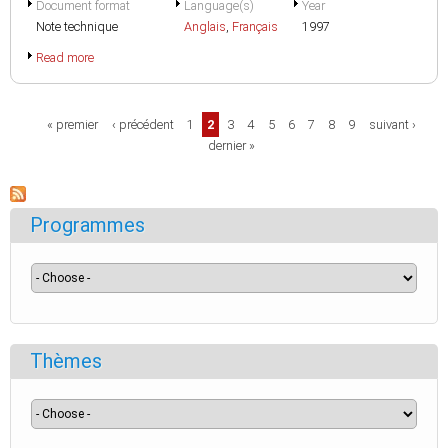
Document format
Language(s)
Year
Note technique
Anglais
,
Français
1997
Read more
Pages
« premier
‹ précédent
1
2
3
4
5
6
7
8
9
suivant ›
dernier »
Programmes
Thèmes