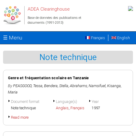
Aller au contenu principal
ADEA Clearinghouse
Base de données des publications et
documents (1991-2013)
☰ Menu
Français
English
Note technique
Genre et fréquentation scolaire en Tanzanie
By
PEASGOOD, Tessa
,
Bendera, Stella
,
Abrahams, Namsifuel
,
Kisanga,
Maria
Document format
Language(s)
Year
Note technique
Anglais
,
Français
1997
Read more