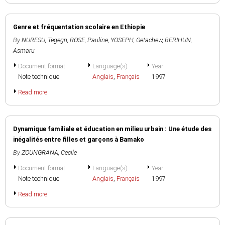
Genre et fréquentation scolaire en Ethiopie
By
NURESU, Tegegn
,
ROSE, Pauline
,
YOSEPH, Getachew
,
BERIHUN,
Asmaru
Document format
Language(s)
Year
Note technique
Anglais
,
Français
1997
Read more
Dynamique familiale et éducation en milieu urbain : Une étude des
inégalités entre filles et garçons à Bamako
By
ZOUNGRANA, Cecile
Document format
Language(s)
Year
Note technique
Anglais
,
Français
1997
Read more