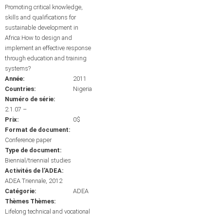
Promoting critical knowledge,
skills and qualifications for
sustainable development in
Africa:How to design and
implement an effective response
through education and training
systems?
Année:
2011
Countries:
Nigeria
Numéro de série:
2.1.07 –
Prix:
0$
Format de document:
Conference paper
Type de document:
Biennial/triennial studies
Activités de l'ADEA:
ADEA Triennale, 2012
Catégorie:
ADEA
Thèmes Thèmes:
Lifelong technical and vocational