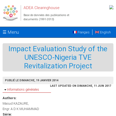
Aller au contenu principal
ADEA Clearinghouse
Base de données des publications et
documents (1991-2013)
☰ Menu
Français
English
Impact Evaluation Study of the
UNESCO-Nigeria TVE
Revitalization Project
PUBLIÉ LE DIMANCHE, 19 JANVIER 2014
LAST UPDATED ON DIMANCHE, 11 JUIN 2017
Masquer
Informations générales
Authors:
Masud KAZAURE
Engr. A D K MUHAMMAD
Série: