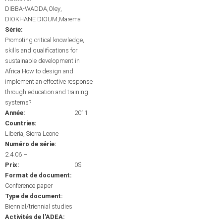
DIBBA-WADDA,Oley
DIOKHANE DIOUM,Marema
Série:
Promoting critical knowledge,
skills and qualifications for
sustainable development in
Africa:How to design and
implement an effective response
through education and training
systems?
Année:
2011
Countries:
Liberia
Sierra Leone
Numéro de série:
2.4.06 –
Prix:
0$
Format de document:
Conference paper
Type de document:
Biennial/triennial studies
Activités de l'ADEA: