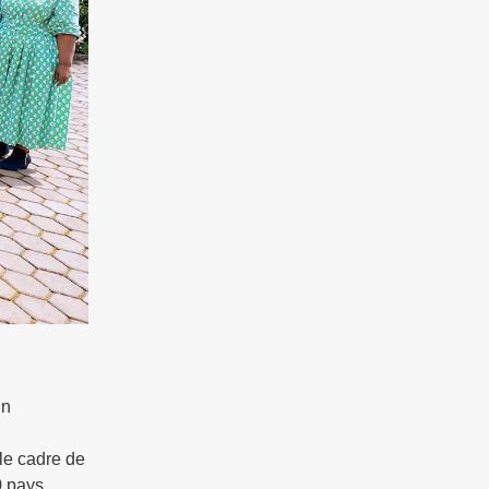
un
le cadre de
0 pays,