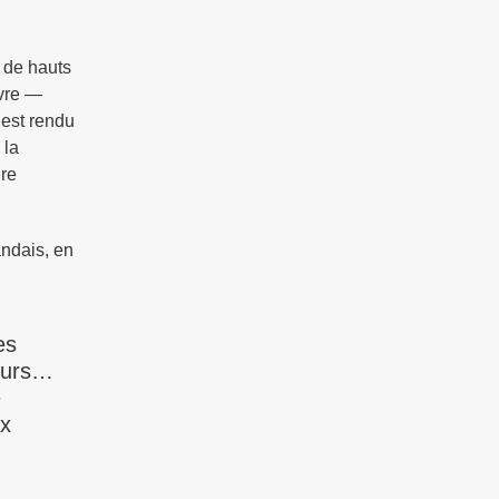
n de hauts
uvre —
’est rendu
 la
ère
ndais, en
es
teurs…
e
ux