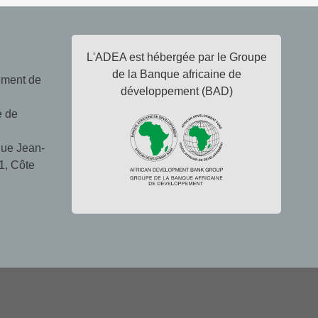
L'ADEA est hébergée par le Groupe
de la Banque africaine de
ement de
développement (BAD)
e de
ue Jean-
1, Côte