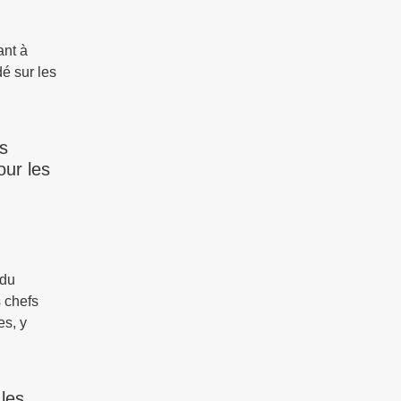
ant à
é sur les
s
our les
 du
 chefs
es, y
 les