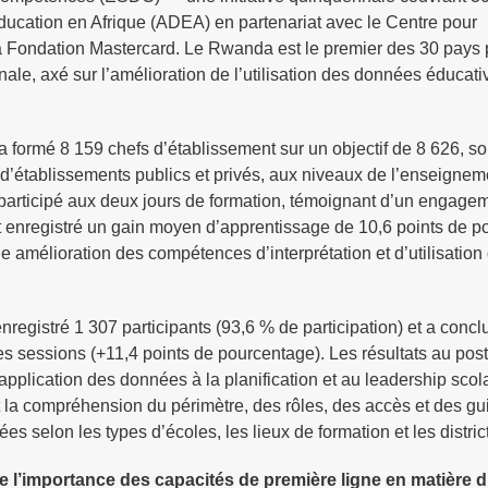
ducation en Afrique (ADEA) en partenariat avec le Centre pour
la Fondation Mastercard. Le Rwanda est le premier des 30 pays p
ale, axé sur l’amélioration de l’utilisation des données éducati
formé 8 159 chefs d’établissement sur un objectif de 8 626, soi
t d’établissements publics et privés, aux niveaux de l’enseigne
t participé aux deux jours de formation, témoignant d’un engage
t enregistré un gain moyen d’apprentissage de 10,6 points de p
une amélioration des compétences d’interprétation et d’utilisation
egistré 1 307 participants (93,6 % de participation) et a concl
s sessions (+11,4 points de pourcentage). Les résultats au post
pplication des données à la planification et au leadership scola
et la compréhension du périmètre, des rôles, des accès et des gu
s selon les types d’écoles, les lieux de formation et les distric
e l’importance des capacités de première ligne en matière d’