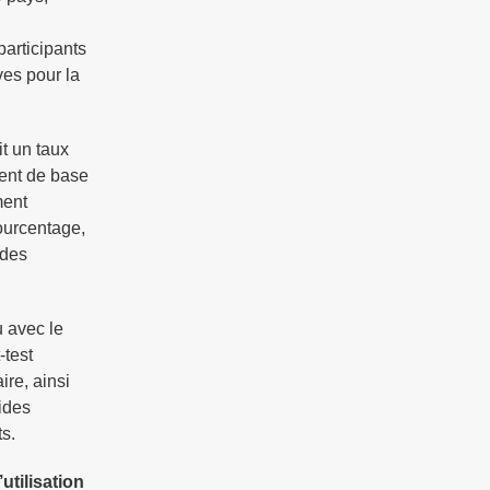
articipants
ves pour la
t un taux
ment de base
ment
ourcentage,
 des
u avec le
-test
ire, ainsi
ides
ts.
utilisation