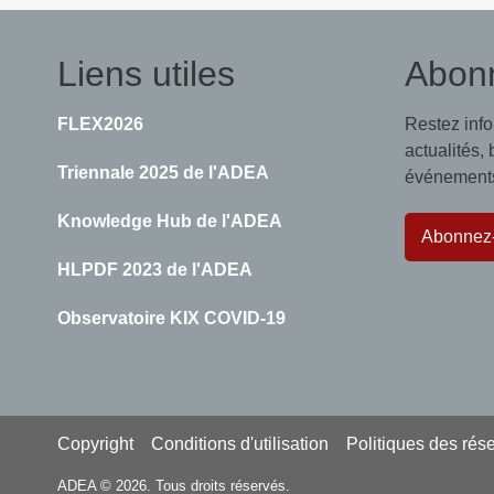
Liens utiles
Abon
FLEX2026
Restez inf
actualités,
Triennale 2025 de l'ADEA
événements,
Knowledge Hub de l'ADEA
Abonnez
HLPDF 2023 de l'ADEA
Observatoire KIX COVID-19
Footer
Copyright
Conditions d'utilisation
Politiques des rés
ADEA © 2026. Tous droits réservés.