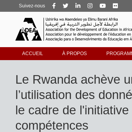
Follow
Suivez-nous
us
ACCUEIL
À PROPOS
PROGRAM
Le Rwanda achève un
l’utilisation des don
le cadre de l'initiativ
compétences