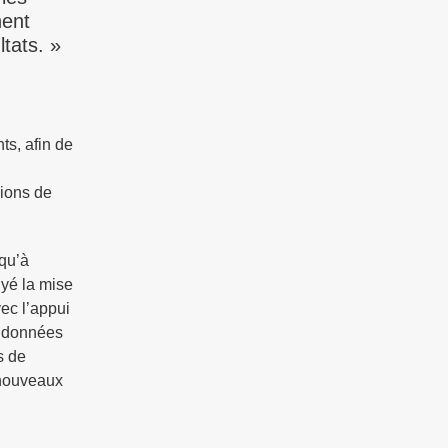
nent
ltats. »
ts, afin de
sions de
 qu’à
uyé la mise
ec l’appui
es données
s de
e nouveaux