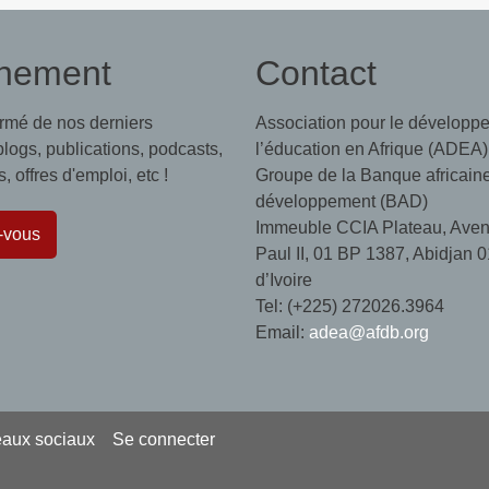
nement
Contact
ormé de nos derniers
Association pour le développ
 blogs, publications, podcasts,
l’éducation en Afrique (ADEA)
 offres d'emploi, etc !
Groupe de la Banque africain
développement (BAD)
Immeuble CCIA Plateau, Aven
-vous
Paul II, 01 BP 1387, Abidjan 0
d’Ivoire
Tel: (+225) 272026.3964
Email:
adea@afdb.org
eaux sociaux
Se connecter