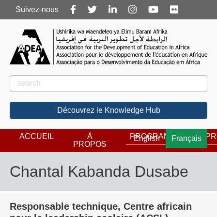
Follow
Suivez-nous
us
Rechercher
Rechercher
Découvrez le Knowledge Hub
ACCUEIL
À
PROGRAMMES
PR
English
Français
PROPOS
Chantal Kabanda Dusabe
Responsable technique, Centre africain