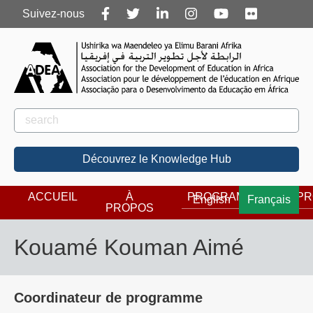
Follow
Suivez-nous
us
Rechercher
Rechercher
Découvrez le Knowledge Hub
ACCUEIL
À
PROGRAMMES
PR
English
Français
PROPOS
Kouamé Kouman Aimé
Coordinateur de programme