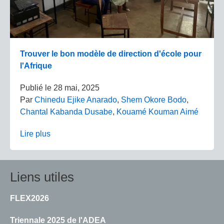
Trouver le bon modèle de direction d'école pour
l'Afrique
Publié le
28 mai, 2025
Par
Chinedu Ejike Anarado
,
Shem Okore Bodo
,
Chantal Kabanda Dusabe
,
Kouamé Kouman Aimé
Lire plus
Liens utiles
FLEX2026
Triennale 2025 de l'ADEA