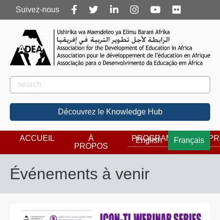
Follow
Suivez-nous
us
Rechercher
Rechercher
Découvrez le Knowledge Hub
ACCUEIL
À
PROGRAMMES
PR
English
Français
PROPOS
Événements à venir