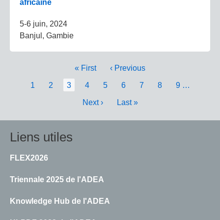
africaine
5-6 juin, 2024
Banjul, Gambie
Pagination
Première
« First
Page
‹ Previous
page
précédente
Page
1
Page
2
Page
3
Page
4
Page
5
Page
6
Page
7
Page
8
Page
9
…
courante
Page
Next ›
Dernière
Last »
suivante
page
Liens utiles
FLEX2026
Triennale 2025 de l'ADEA
Knowledge Hub de l'ADEA