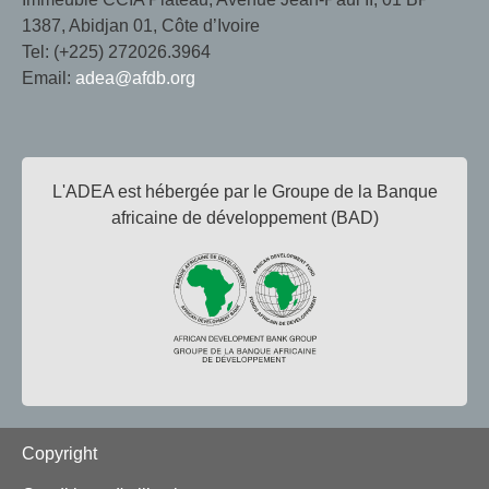
1387, Abidjan 01, Côte d’Ivoire
Tel: (+225) 272026.3964
Email:
adea@afdb.org
L'ADEA est hébergée par le Groupe de la Banque
africaine de développement (BAD)
Footer
Copyright