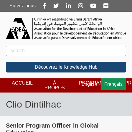
Follow
Suivez-nous
us
Rechercher
Rechercher
Découvrez le Knowledge Hub
ACCUEIL
À
PROGRAMMES
PR
English
Français
PROPOS
Clio Dintilhac
Senior Program Officer in Global