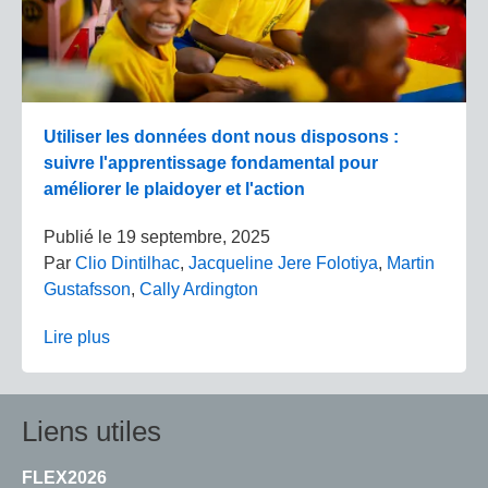
Utiliser les données dont nous disposons :
suivre l'apprentissage fondamental pour
améliorer le plaidoyer et l'action
Publié le
19 septembre, 2025
Par
Clio Dintilhac
,
Jacqueline Jere Folotiya
,
Martin
Gustafsson
,
Cally Ardington
Lire plus
Liens utiles
FLEX2026