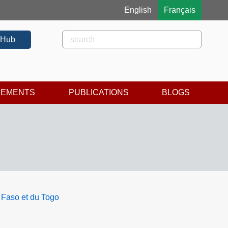
English
Français
Rechercher
Rechercher
 Hub
NEMENTS
PUBLICATIONS
BLOGS
 Faso et du Togo