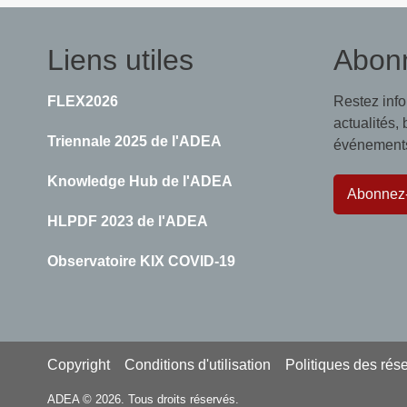
à
Systèmes
Liens utiles
Abon
nationaux
d&#039;évaluation
FLEX2026
Restez inf
actualités,
Triennale 2025 de l'ADEA
événements,
Knowledge Hub de l'ADEA
Abonnez
HLPDF 2023 de l'ADEA
Observatoire KIX COVID-19
Footer
Copyright
Conditions d'utilisation
Politiques des rés
ADEA © 2026. Tous droits réservés.