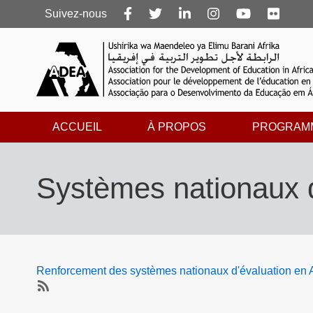
Follow
Suivez-nous
us
ACCUEIL
À PROPOS
PROGRAM
Systèmes nationaux d
Renforcement des systèmes nationaux d'évaluation en A
SubscribeS'abonner