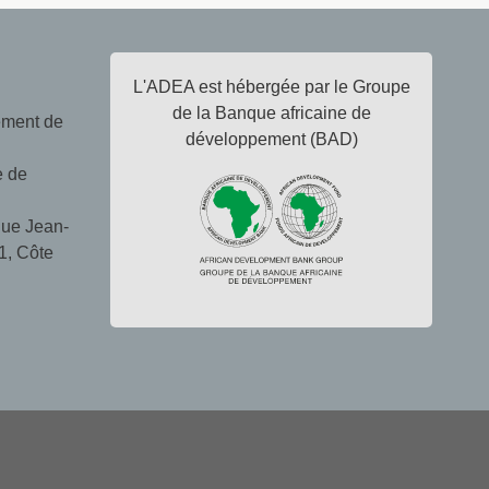
L'ADEA est hébergée par le Groupe
de la Banque africaine de
ement de
développement (BAD)
e de
ue Jean-
1, Côte