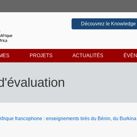
Découvrez le Knowledge
MES
PROJETS
ACTUALITÉS
ÉVÈ
'évaluation
frique francophone : enseignements tirés du Bénin, du Burkina