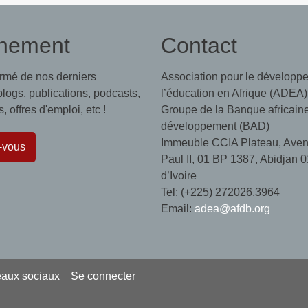
nement
Contact
ormé de nos derniers
Association pour le développ
 blogs, publications, podcasts,
l’éducation en Afrique (ADEA)
 offres d'emploi, etc !
Groupe de la Banque africain
développement (BAD)
Immeuble CCIA Plateau, Aven
-vous
Paul II, 01 BP 1387, Abidjan 0
d’Ivoire
Tel: (+225) 272026.3964
Email:
adea@afdb.org
eaux sociaux
Se connecter