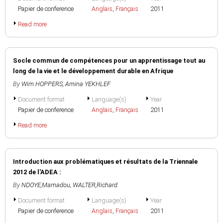
Papier de conference
Anglais
,
Français
2011
Read more
Socle commun de compétences pour un apprentissage tout au
long de la vie et le développement durable en Afrique
By
Wim HOPPERS
,
Amina YEKHLEF
Document format
Language(s)
Year
Papier de conference
Anglais
,
Français
2011
Read more
Introduction aux problématiques et résultats de la Triennale
2012 de l'ADEA :
By
NDOYE,Mamadou
,
WALTER,Richard
Document format
Language(s)
Year
Papier de conference
Anglais
,
Français
2011