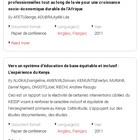
professionnelles tout au long de la vie pour une croissance
socio-économique durable de l'Afrique
By
AFETI,George
,
ADUBRA,Ayélé Léa
Document format
Language(s)
Year
Papier de conference
Anglais
,
Français
2011
Read more
Vers un système d'éducation de base équitable et inclusif :
L'expérience du Kenya
By
NJOKA,Evangeline
,
AMENYA,Donvan
,
KEMUNTO,Everlyn
,
MURAYA,
Daniel Ngaru
,
ONGOTO,Joel
,
RIECHI, Andrew Rasugu
Ceci est un rapport sur la réactivité de certaines interventions ciblées du
KESSP visant à renforcer le caractère inclusif et équitable de
l'enseignement primaire au Kenya. Cette étude, s'appuyant sur des
études documentaires, des études...
Document format
Language(s)
Year
Papier de conference
Anglais
,
Français
2011