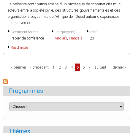
La présente contribution émane d'un processus de concertations multi-
acteurs entre la société civile, des structures gouvernementales et des
organisations paysannes de l'Afrique de l'Ouest autour d'expériences
alternatives de...
Document format
Language(s)
Year
Papier de conference
Anglais
,
Français
2011
Read more
Pages
« premier
‹ précédent
1
2
3
4
5
6
7
suivant ›
dernier »
Programmes
Thèmes