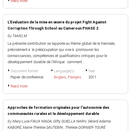
Read more
L'Evaluation de la mise en œuvre du projet Fight Against
Corruption Through School au Cameroun PHASE 2
By
TAMO, M.
La présente contribution se rapporte au thème global de la triennale,
précisément à la préoccupation qui vise à promouvoir les
connaissances, compétences et qualifications critiques pour le
développement durable de l'Afrique : comment...
Document format
Language(s)
Year
Papier de conference
Anglais
,
Français
2011
Read more
Approches de formation originales pour l'autonomie des
communautés rurales et le développement durable
By
Mary-Luce FIAUX NIADA
,
Gifty GUIELLA NARH
,
Gérard Adama
KABORÉ
,
Marie-Thérèse SAUTEBIN
,
Thérèse DORNIER-TOURÉ