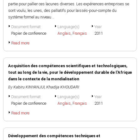
partie pour pallier ces lacunes diverses. Les expériences entreprises se
sont voulu, les unes, des palliatifs pour laissés-pour-compte du
système formel au niveau...
Document format
Language(s)
Year
Papier de conference
Anglais
,
Français
2011
Read more
Acquisition des compétences scientifiques et technologiques,
tout au long de la vie, pour le développement durable de l'Afrique
dans le contexte de la mondialisation
By
Kabiru KINYANJUI
,
Khadija KHOUDARI
Document format
Language(s)
Year
Papier de conference
Anglais
,
Français
2011
Read more
Développement des compétences techniques et