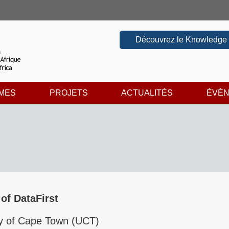
Découvrez le Knowledge
MES
PROJETS
ACTUALITÉS
ÉVÈ
 of DataFirst
ty of Cape Town (UCT)