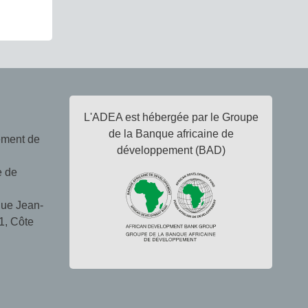
L'ADEA est hébergée par le Groupe
de la Banque africaine de
ement de
développement (BAD)
e de
ue Jean-
1, Côte