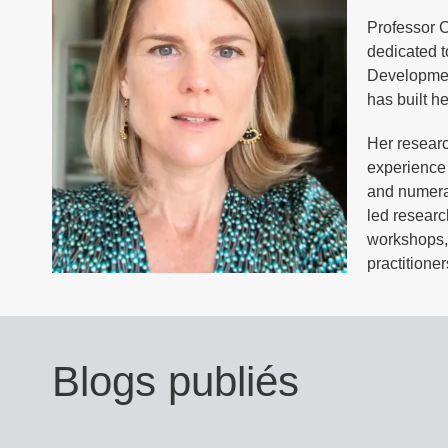
Professor C
dedicated t
Developmen
has built h
Her researc
experience 
and numerac
led researc
workshops, 
practitione
Blogs publiés