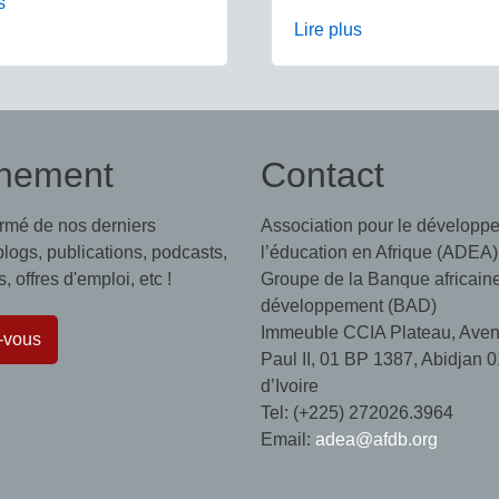
s
Lire plus
nement
Contact
ormé de nos derniers
Association pour le développ
 blogs, publications, podcasts,
l’éducation en Afrique (ADEA)
 offres d'emploi, etc !
Groupe de la Banque africain
développement (BAD)
Immeuble CCIA Plateau, Aven
-vous
Paul II, 01 BP 1387, Abidjan 0
d’Ivoire
Tel: (+225) 272026.3964
Email:
adea@afdb.org