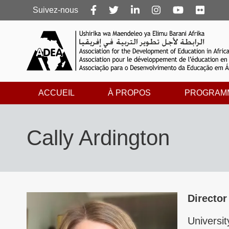
Follow
Suivez-nous
us
ACCUEIL
À PROPOS
PROGRAM
Cally Ardington
Director
Universi