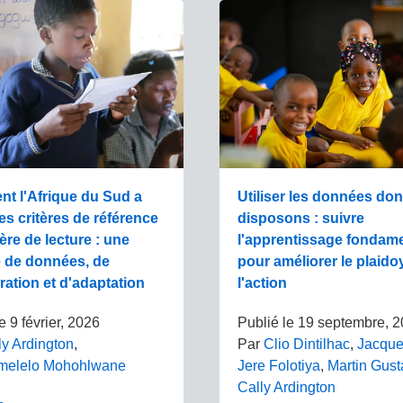
t l'Afrique du Sud a
Utiliser les données do
ses critères de référence
disposons : suivre
ère de lecture : une
l'apprentissage fondame
e de données, de
pour améliorer le plaido
ration et d'adaptation
l'action
le
9 février, 2026
Publié le
19 septembre, 
ly Ardington
,
Par
Clio Dintilhac
,
Jacque
elelo Mohohlwane
Jere Folotiya
,
Martin Gust
Cally Ardington