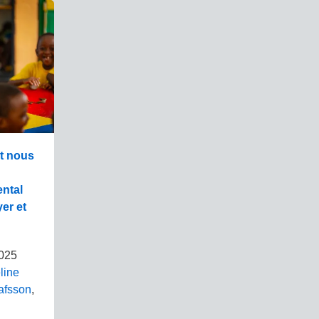
nt nous
ntal
yer et
2025
line
afsson
,