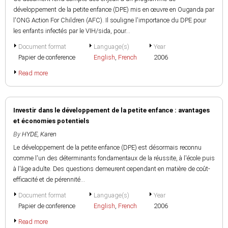
développement de la petite enfance (DPE) mis en œuvre en Ouganda par
l'ONG Action For Children (AFC). Il souligne l'importance du DPE pour
les enfants infectés par le VIH/sida, pour...
Document format
Language(s)
Year
Papier de conference
English
,
French
2006
Read more
Investir dans le développement de la petite enfance : avantages
et économies potentiels
By
HYDE, Karen
Le développement de la petite enfance (DPE) est désormais reconnu
comme l'un des déterminants fondamentaux de la réussite, à l'école puis
à l'âge adulte. Des questions demeurent cependant en matière de coût-
efficacité et de pérennité...
Document format
Language(s)
Year
Papier de conference
English
,
French
2006
Read more