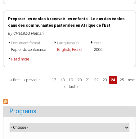
Préparer les écoles à recevoir les enfants : Le cas des écoles
dans des communautés pastorales en Afrique de l'Est
By
CHELIMO, Nathan
Document format
Language(s)
Year
Papier de conference
English
,
French
2006
Read more
Pages
« first
‹ previous
…
17
18
19
20
21
22
23
24
25
next
›
last »
Programs