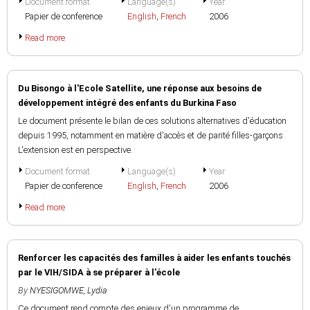
Document format
Language(s)
Year
Papier de conference
English
,
French
2006
Read more
Du Bisongo à l'Ecole Satellite, une réponse aux besoins de
développement intégré des enfants du Burkina Faso
Le document présente le bilan de ces solutions alternatives d'éducation
depuis 1995, notamment en matière d'accès et de parité filles-garçons.
L'extension est en perspective.
Document format
Language(s)
Year
Papier de conference
English
,
French
2006
Read more
Renforcer les capacités des familles à aider les enfants touchés
par le VIH/SIDA à se préparer à l'école
By
NYESIGOMWE, Lydia
Ce document rend compte des enjeux d'un programme de