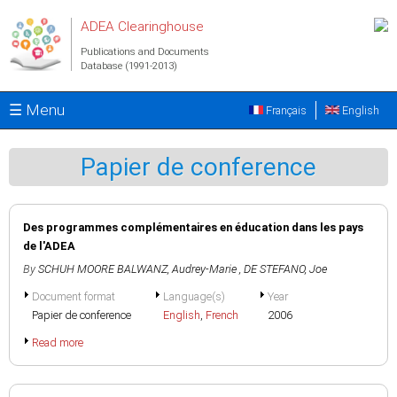
Skip to main content
ADEA Clearinghouse
Publications and Documents
Database (1991-2013)
☰ Menu
Français
English
Papier de conference
Des programmes complémentaires en éducation dans les pays
de l'ADEA
By
SCHUH MOORE BALWANZ, Audrey-Marie
,
DE STEFANO, Joe
Document format
Language(s)
Year
Papier de conference
English
,
French
2006
Read more