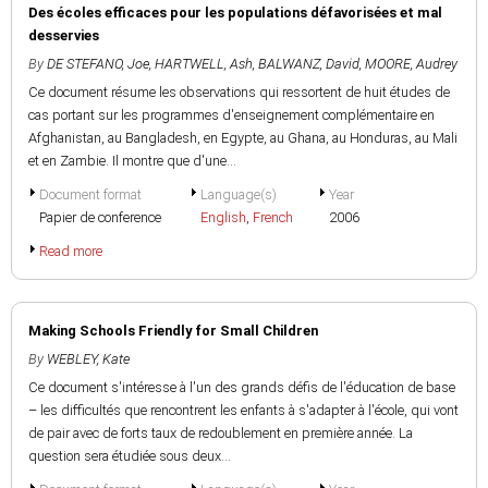
Des écoles efficaces pour les populations défavorisées et mal
desservies
By
DE STEFANO, Joe
,
HARTWELL, Ash
,
BALWANZ, David
,
MOORE, Audrey
Ce document résume les observations qui ressortent de huit études de
cas portant sur les programmes d'enseignement complémentaire en
Afghanistan, au Bangladesh, en Egypte, au Ghana, au Honduras, au Mali
et en Zambie. Il montre que d'une...
Document format
Language(s)
Year
Papier de conference
English
,
French
2006
Read more
Making Schools Friendly for Small Children
By
WEBLEY, Kate
Ce document s'intéresse à l'un des grands défis de l'éducation de base
– les difficultés que rencontrent les enfants à s'adapter à l'école, qui vont
de pair avec de forts taux de redoublement en première année. La
question sera étudiée sous deux...