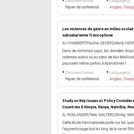
Document format
Language(s)
Papier de conference
Anglais
,
Franç
Les violences de genre en milieu scola
subsaharienne francophone
By
CHABBERT,Pauline
,
DEVERS,Marie
,
HENRY
Dans de nombreux pays, les données disponi
violences autour ou au cœur de leur établisse
poussent même parfois à abandonner l...
Document format
Language(s)
Papier de conference
Anglais
,
Franç
Study on Key Issues et Policy Consider
Countries Ethiopia, Kenya, Namibia, Rw
By
ROSLANDER,Peter
,
WALTERS,Shirley
,
YAN
Cette étude transnationale porte sur les ques
l'apprentissage tout au long de la vie en Et