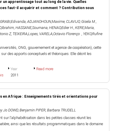
n apprentissage tout au long de la vie. Quelles
es faut-il acquérir et comment ? Contribution sous
GRABI,Edivanda
,
ADJANOHOUN,Maxime
,
CLAVIJO, Gisela M.
,
,Ibrahim
,
HASSANE,Soumana
,
HENAO,Edier H.
,
KERE,Maria
,
onio Z
,
TEIXEIRA,Lopes
,
VARELA,Octavio Florenço
,
YEKO,Rufine
universités, ONG, gouvernement et agence de coopération), cette
 sur des apports conceptuels et théoriques. Elle décrit les
Year
Read more
ais
2011
s en Afrique : Enseignements tirés et orientations pour
y Jo DOWD
,
Benjamin PIPER
,
Barbara TRUDELL
t sur l'alphabétisation dans les petites classes réunit les
 matière, ainsi que les résultats programmatiques dans le domaine