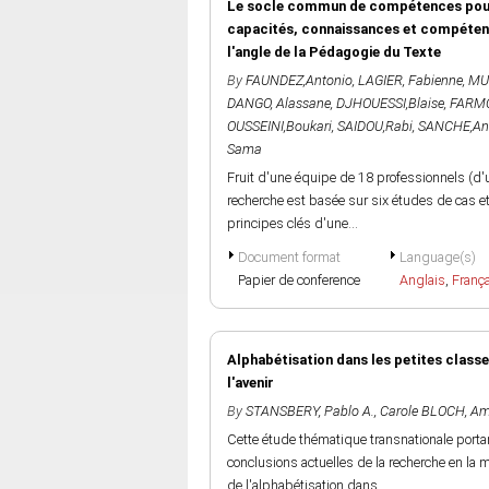
Le socle commun de compétences pour u
capacités, connaissances et compétenc
l'angle de la Pédagogie du Texte
By
FAUNDEZ,Antonio
,
LAGIER, Fabienne
,
MU
DANGO, Alassane
,
DJHOUESSI,Blaise
,
FARMO
OUSSEINI,Boukari
,
SAIDOU,Rabi
,
SANCHE,Ant
Sama
Fruit d'une équipe de 18 professionnels (d'
recherche est basée sur six études de cas et
principes clés d'une...
Document format
Language(s)
Papier de conference
Anglais
,
Franç
Alphabétisation dans les petites classe
l'avenir
By
STANSBERY, Pablo A.
,
Carole BLOCH
,
Am
Cette étude thématique transnationale portan
conclusions actuelles de la recherche en la
de l'alphabétisation dans...