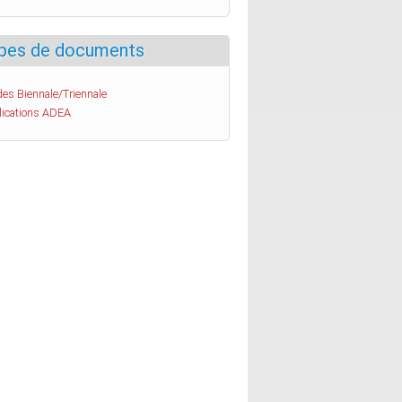
pes de documents
es Biennale/Triennale
lications ADEA