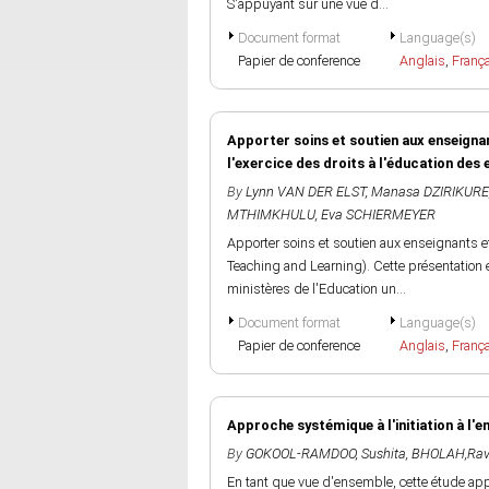
S'appuyant sur une vue d...
Document format
Language(s)
Papier de conference
Anglais
,
Franç
Apporter soins et soutien aux enseignan
l'exercice des droits à l'éducation des
By
Lynn VAN DER ELST
,
Manasa DZIRIKURE
MTHIMKHULU
,
Eva SCHIERMEYER
Apporter soins et soutien aux enseignants e
Teaching and Learning). Cette présentation e
ministères de l'Education un...
Document format
Language(s)
Papier de conference
Anglais
,
Franç
Approche systémique à l'initiation à l'
By
GOKOOL-RAMDOO, Sushita
,
BHOLAH,Rav
En tant que vue d'ensemble, cette étude ap