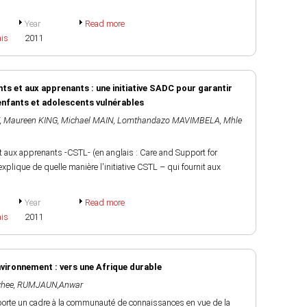
Year
Read more
ais
2011
ts et aux apprenants : une initiative SADC pour garantir
 enfants et adolescents vulnérables
,
Maureen KING
,
Michael MAIN
,
Lomthandazo MAVIMBELA
,
Mhle
t aux apprenants -CSTL- (en anglais : Care and Support for
xplique de quelle manière l'initiative CSTL – qui fournit aux
Year
Read more
ais
2011
environnement : vers une Afrique durable
hee
,
RUMJAUN,Anwar
porte un cadre à la communauté de connaissances en vue de la