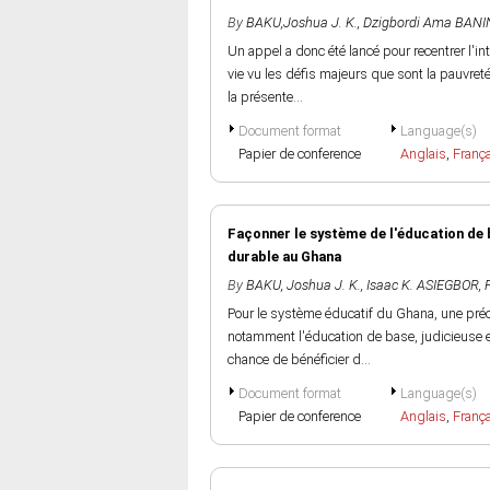
By
BAKU,Joshua J. K.
,
Dzigbordi Ama BANI
Un appel a donc été lancé pour recentrer l'i
vie vu les défis majeurs que sont la pauvret
la présente...
Document format
Language(s)
Papier de conference
Anglais
,
Franç
Façonner le système de l'éducation de 
durable au Ghana
By
BAKU, Joshua J. K.
,
Isaac K. ASIEGBOR
,
Pour le système éducatif du Ghana, une pré
notamment l'éducation de base, judicieuse et 
chance de bénéficier d...
Document format
Language(s)
Papier de conference
Anglais
,
Franç