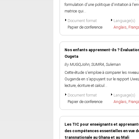
formulation d'une politique d'initiation à l
matrice qui...
Document format
Language(s)
Papier de conference
Anglais
,
Franç
Nos enfants apprennent-ils ? Évaluation
Ougeta
By
MUGO,John
,
SUMRA, Suleman
Cette étude s'emploie à comparer les niveau
Ouganda en s'appuyant sur le rapport Uwezo
lecture, écriture et calcul...
Document format
Language(s)
Papier de conference
Anglais
,
Franç
Les TIC pour enseignants et apprenant
des compétences essentielles en vue de 
transnationale au Ghana et au Mali