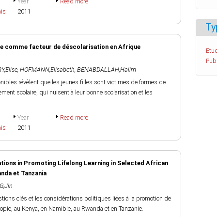
Year
Read more
ais
2011
Ty
ire comme facteur de déscolarisation en Afrique
Etud
Pub
,Elise
,
HOFMANN,Elisabeth
,
BENABDALLAH,Halim
bles révèlent que les jeunes filles sont victimes de formes de
ment scolaire, qui nuisent à leur bonne scolarisation et les
Year
Read more
ais
2011
ations in Promoting Lifelong Learning in Selected African
anda et Tanzania
G,Jin
tions clés et les considérations politiques liées à la promotion de
hiopie, au Kenya, en Namibie, au Rwanda et en Tanzanie.