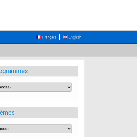
Français
English
ogrammes
èmes