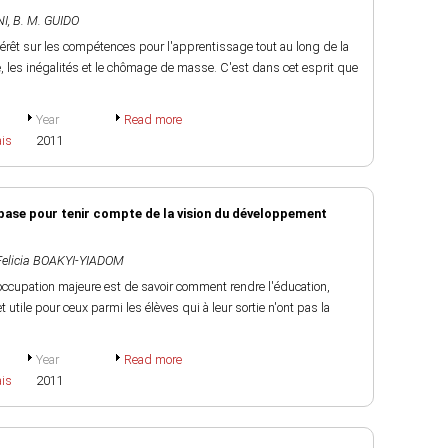
NI
,
B. M. GUIDO
ntérêt sur les compétences pour l'apprentissage tout au long de la
é, les inégalités et le chômage de masse. C'est dans cet esprit que
Year
Read more
ais
2011
base pour tenir compte de la vision du développement
Felicia BOAKYI-YIADOM
occupation majeure est de savoir comment rendre l'éducation,
utile pour ceux parmi les élèves qui à leur sortie n'ont pas la
Year
Read more
ais
2011