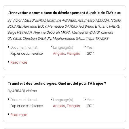
L'Innovation comme base du développement durable de l'Afrique
By
Victor AGBEGNENOU
,
Gnamine AGAREM
,
Assimesso ALOUDA
,
N'Golo
BOUARE
,
Hamidou BOLY
,
Mamadou DANSOKHO
,
Bruno ETO
,
Eric FABRE
,
Serge HETHUIN
,
Nnenna Déborah MKPA
,
Michael MWANGI
,
Okenwa
ONYIEJE
,
Christian SALAUN
,
Mouhamadou SALL
,
Tiéba TRAORE
Document format
Language(s)
Year
Papier de conference
Anglais
,
Français
2011
Read more
Transfert des technologies. Quel model pour l'Afrique ?
By
ABBADI, Naima
Document format
Language(s)
Year
Papier de conference
Anglais
,
Français
2011
Read more