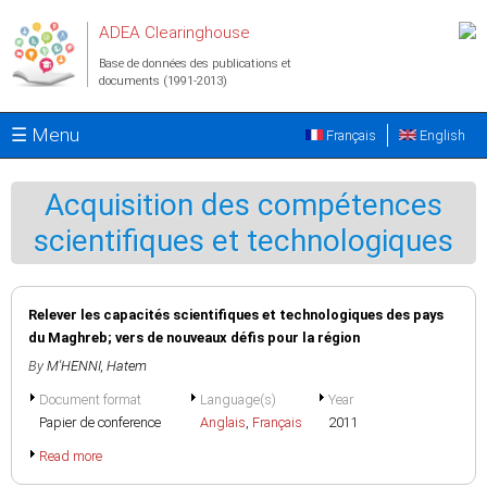
Aller au contenu principal
ADEA Clearinghouse
Base de données des publications et
documents (1991-2013)
☰ Menu
Français
English
Acquisition des compétences
scientifiques et technologiques
Relever les capacités scientifiques et technologiques des pays
du Maghreb; vers de nouveaux défis pour la région
By
M'HENNI, Hatem
Document format
Language(s)
Year
Papier de conference
Anglais
,
Français
2011
Read more