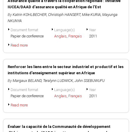
Assurance qualité à travers la coopération régionale : Initiative
IUCEA/DAAD d'assurance qualité en Afrique de l'Est
By
Katrin KOHLBECHER
,
Christoph HANSERT
,
Mike KURIA
,
Mayunga
NKUNYA
Document format
Language(s)
Year
Papier de conference
Anglais
,
Français
2011
Read more
Renforcer les liens entre le secteur industriel et productif et les
institutions d'enseignement supérieur en Afrique
By
Margaux BELAND
,
Teralynn LUDWICK
,
John SSEBUWUFU
Document format
Language(s)
Year
Papier de conference
Anglais
,
Français
2011
Read more
Évaluer la capacité de la Communauté de développement