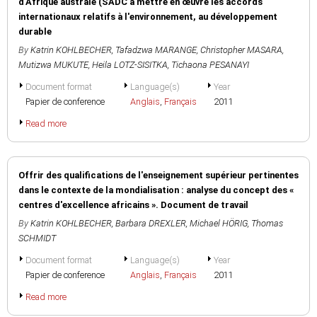
d'Afrique australe (SADC à mettre en œuvre les accords
internationaux relatifs à l'environnement, au développement
durable
By
Katrin KOHLBECHER
,
Tafadzwa MARANGE
,
Christopher MASARA
,
Mutizwa MUKUTE
,
Heila LOTZ-SISITKA
,
Tichaona PESANAYI
Document format
Language(s)
Year
Papier de conference
Anglais
,
Français
2011
Read more
Offrir des qualifications de l'enseignement supérieur pertinentes
dans le contexte de la mondialisation : analyse du concept des «
centres d'excellence africains ». Document de travail
By
Katrin KOHLBECHER
,
Barbara DREXLER
,
Michael HÖRIG
,
Thomas
SCHMIDT
Document format
Language(s)
Year
Papier de conference
Anglais
,
Français
2011
Read more