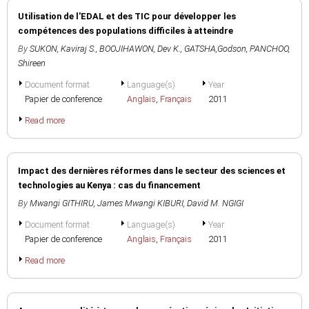
Utilisation de l'EDAL et des TIC pour développer les
compétences des populations difficiles à atteindre
By
SUKON, Kaviraj S.
,
BOOJIHAWON, Dev K.
,
GATSHA,Godson
,
PANCHOO,
Shireen
Document format
Language(s)
Year
Papier de conference
Anglais
,
Français
2011
Read more
Impact des dernières réformes dans le secteur des sciences et
technologies au Kenya : cas du financement
By
Mwangi GITHIRU
,
James Mwangi KIBURI
,
David M. NGIGI
Document format
Language(s)
Year
Papier de conference
Anglais
,
Français
2011
Read more