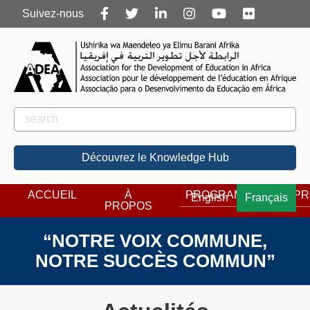
Follow
Suivez-nous
us
Rechercher
Rechercher
Découvrez le Knowledge Hub
ACCUEIL
À
PROGRAMMES
PR
English
Français
PROPOS
“NOTRE VOIX COMMUNE,
NOTRE SUCCÈS COMMUN”