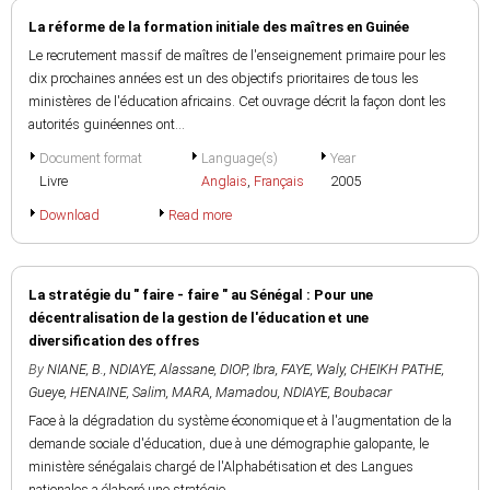
La réforme de la formation initiale des maîtres en Guinée
Le recrutement massif de maîtres de l'enseignement primaire pour les
dix prochaines années est un des objectifs prioritaires de tous les
ministères de l'éducation africains. Cet ouvrage décrit la façon dont les
autorités guinéennes ont...
Document format
Language(s)
Year
Livre
Anglais
,
Français
2005
Download
Read more
La stratégie du " faire - faire " au Sénégal : Pour une
décentralisation de la gestion de l'éducation et une
diversification des offres
By
NIANE, B.
,
NDIAYE, Alassane
,
DIOP, Ibra
,
FAYE, Waly
,
CHEIKH PATHE,
Gueye
,
HENAINE, Salim
,
MARA, Mamadou
,
NDIAYE, Boubacar
Face à la dégradation du système économique et à l'augmentation de la
demande sociale d'éducation, due à une démographie galopante, le
ministère sénégalais chargé de l'Alphabétisation et des Langues
nationales a élaboré une stratégie...