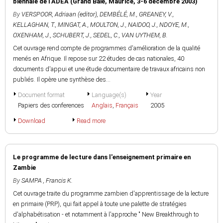
biennale de l'ADEA (Grand Baie, Maurice, 3-6 décembre 2003)
By
VERSPOOR, Adriaan (editor)
,
DEMBÉLÉ, M.
,
GREANEY, V.
,
KELLAGHAN, T.
,
MINGAT, A.
,
MOULTON, J.
,
NAIDOO, J.
,
NDOYE, M.
,
OXENHAM, J.
,
SCHUBERT, J.
,
SEDEL, C.
,
VAN UYTHEM, B.
Cet ouvrage rend compte de programmes d'amélioration de la qualité
menés en Afrique. Il repose sur 22 études de cas nationales, 40
documents d'appui et une étude documentaire de travaux africains non
publiés. Il opère une synthèse des...
Document format
Language(s)
Year
Papiers des conferences
Anglais
,
Français
2005
Download
Read more
Le programme de lecture dans l'enseignement primaire en
Zambie
By
SAMPA , Francis K.
Cet ouvrage traite du programme zambien d'apprentissage de la lecture
en primaire (PRP), qui fait appel à toute une palette de stratégies
d'alphabétisation - et notamment à l'approche " New Breakthrough to