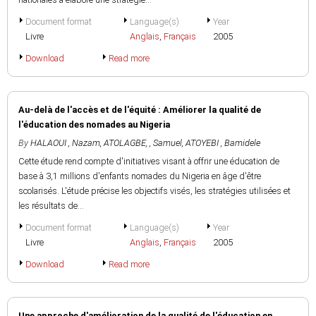
Document format
Language(s)
Year
Livre
Anglais
,
Français
2005
Download
Read more
Au-delà de l'accès et de l'équité : Améliorer la qualité de
l'éducation des nomades au Nigeria
By
HALAOUI , Nazam
,
ATOLAGBE, , Samuel
,
ATOYEBI , Bamidele
Cette étude rend compte d'initiatives visant à offrir une éducation de
base à 3,1 millions d'enfants nomades du Nigeria en âge d'être
scolarisés. L'étude précise les objectifs visés, les stratégies utilisées et
les résultats de...
Document format
Language(s)
Year
Livre
Anglais
,
Français
2005
Download
Read more
Une approche d'amélioration de la qualité de l'éducation en