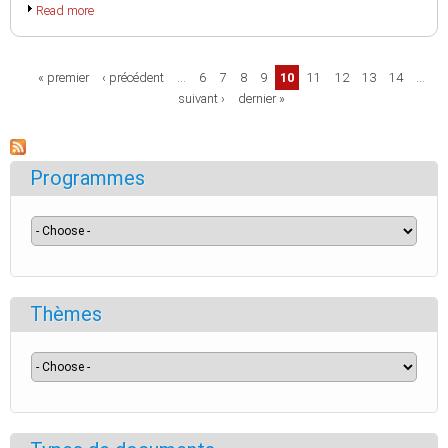
Read more
Pages
« premier
‹ précédent
…
6
7
8
9
10
11
12
13
14
…
suivant ›
dernier »
Programmes
Thèmes