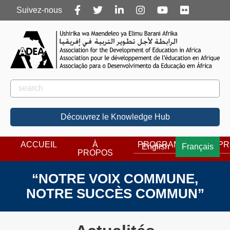
Follow
Suivez-nous
us
Rechercher
Rechercher
Découvrez le Knowledge Hub
ACCUEIL
À
PROGRAMMES
PR
English
Français
PROPOS
“NOTRE VOIX COMMUNE,
NOTRE SUCCÈS COMMUN”