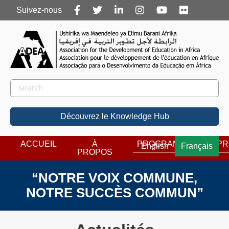
Follow
Suivez-nous
us
Rechercher
Rechercher
Découvrez le Knowledge Hub
ACCUEIL
À
PROGRAMMES
PR
English
Français
PROPOS
“NOTRE VOIX COMMUNE,
NOTRE SUCCÈS COMMUN”